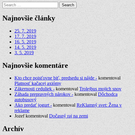
Search
for:
Najnovšie články
25. 7. 2019
17. 7. 2019
16. 5. 2019
14. 5. 2019
3. 5. 2019
Najnovšie komentáre
Kto chce poisťovne biť, predsedu si nájde -
komentoval
Platnosť kačacej axiómy
Zákernosti ceduliek -
komentoval
Trolejbus mojich snov
Záhada prepravných nárokov -
komentoval
Dôchodca
autobusový
Ako predať jogurt -
komentoval
ReKlamný svet: Žena v
reklame
Jozef
komentoval
Dočasný raj na zemi
Archív