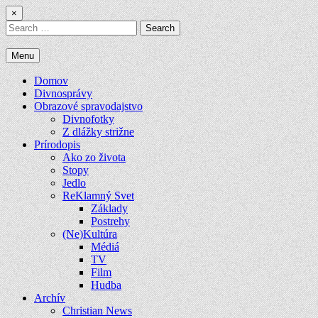
Skip
×
to
Search
content
for:
Menu
Domov
Divnosprávy
Obrazové spravodajstvo
Divnofotky
Z dlážky strižne
Prírodopis
Ako zo života
Stopy
Jedlo
ReKlamný Svet
Základy
Postrehy
(Ne)Kultúra
Médiá
TV
Film
Hudba
Archív
Christian News