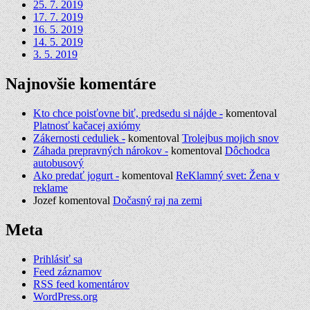
25. 7. 2019
17. 7. 2019
16. 5. 2019
14. 5. 2019
3. 5. 2019
Najnovšie komentáre
Kto chce poisťovne biť, predsedu si nájde -
komentoval
Platnosť kačacej axiómy
Zákernosti ceduliek -
komentoval
Trolejbus mojich snov
Záhada prepravných nárokov -
komentoval
Dôchodca
autobusový
Ako predať jogurt -
komentoval
ReKlamný svet: Žena v
reklame
Jozef
komentoval
Dočasný raj na zemi
Meta
Prihlásiť sa
Feed záznamov
RSS feed komentárov
WordPress.org