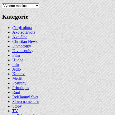
Archív
Kategórie
(Ne)Kultúra
Ako zo života
Aktuálne
Christian News
Divnofotky
Divnosprávy
Film
Hudba
Info
Jedlo
Kontext
Médiá
Postrehy
Prírodopis
Rant
ReKlamný Svet
Slovo na nedeľu
Stopy
TV