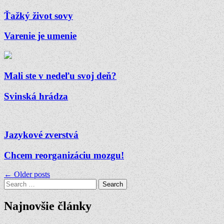
Ťažký život sovy
Varenie je umenie
Mali ste v nedeľu svoj deň?
Svinská hrádza
Jazykové zverstvá
Chcem reorganizáciu mozgu!
Navigácia
← Older posts
Search
v
for:
článkoch
Najnovšie články