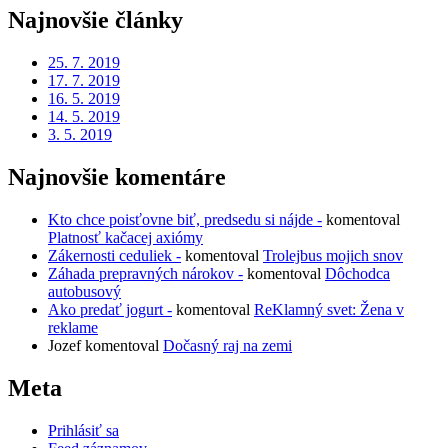
článkoch
Najnovšie články
25. 7. 2019
17. 7. 2019
16. 5. 2019
14. 5. 2019
3. 5. 2019
Najnovšie komentáre
Kto chce poisťovne biť, predsedu si nájde -
komentoval
Platnosť kačacej axiómy
Zákernosti ceduliek -
komentoval
Trolejbus mojich snov
Záhada prepravných nárokov -
komentoval
Dôchodca
autobusový
Ako predať jogurt -
komentoval
ReKlamný svet: Žena v
reklame
Jozef
komentoval
Dočasný raj na zemi
Meta
Prihlásiť sa