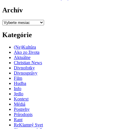
Archív
Archív
Kategórie
(Ne)Kultúra
Ako zo života
Aktuálne
Christian News
Divnofotky
Divnosprávy
Film
Hudba
Info
Jedlo
Kontext
Médiá
Postrehy
Prírodopis
Rant
ReKlamný Svet