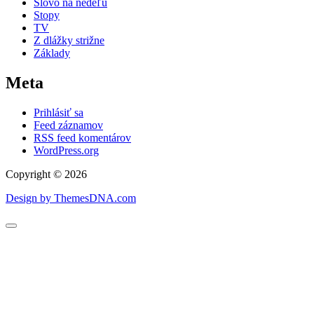
Slovo na nedeľu
Stopy
TV
Z dlážky strižne
Základy
Meta
Prihlásiť sa
Feed záznamov
RSS feed komentárov
WordPress.org
Copyright © 2026
Design by ThemesDNA.com