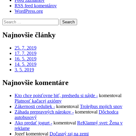
Feed záznamov
RSS feed komentárov
WordPress.org
Search
for:
Najnovšie články
25. 7. 2019
17. 7. 2019
16. 5. 2019
14. 5. 2019
3. 5. 2019
Najnovšie komentáre
Kto chce poisťovne biť, predsedu si nájde -
komentoval
Platnosť kačacej axiómy
Zákernosti ceduliek -
komentoval
Trolejbus mojich snov
Záhada prepravných nárokov -
komentoval
Dôchodca
autobusový
Ako predať jogurt -
komentoval
ReKlamný svet: Žena v
reklame
Jozef
komentoval
Dočasný raj na zemi