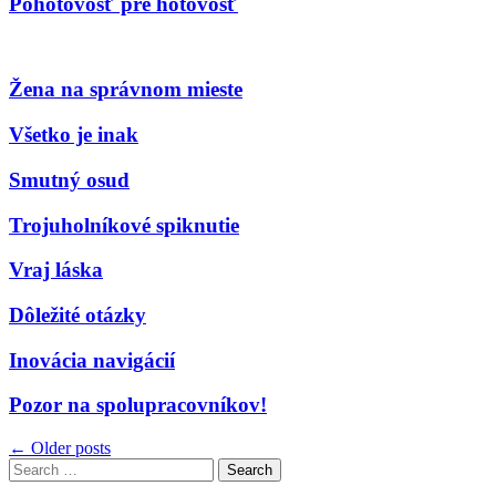
Pohotovosť pre hotovosť
Žena na správnom mieste
Všetko je inak
Smutný osud
Trojuholníkové spiknutie
Vraj láska
Dôležité otázky
Inovácia navigácií
Pozor na spolupracovníkov!
Navigácia
← Older posts
Search
v
for: