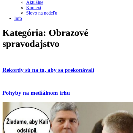
Aktuálne
Kontext
Slovo na nedeľu
Info
Kategória:
Obrazové
spravodajstvo
Rekordy sú na to, aby sa prekonávali
Pohyby na mediálnom trhu