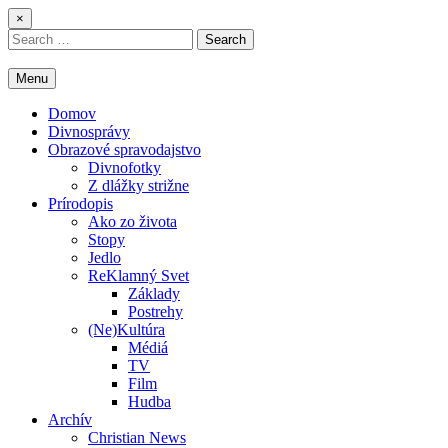
Skip
×
to
Search
content
for:
Menu
Domov
Divnosprávy
Obrazové spravodajstvo
Divnofotky
Z dlážky strižne
Prírodopis
Ako zo života
Stopy
Jedlo
ReKlamný Svet
Základy
Postrehy
(Ne)Kultúra
Médiá
TV
Film
Hudba
Archív
Christian News