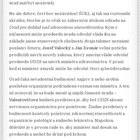
úrad mal byť nezávislý.
No ale dobre, čert ber nezávislosť
ŠÚKL
, aj tak má roztomilú
skratku. Horšie je to však so zákerným útokom odzadu na
Úrad pre dohľad nad zdravotnou starostlivosťou
. Kým v
súčasnosti môže predsedu úradu odvolať vláda iba na
základe jasne stanovených okolností, dvaja takmer neznámi
poslanci
Smeru,
Jozef Valocký
a
Ján Zvonár
veľmi potichu
predložili návrh novely zákona, ktorý umožní vláde odvolať
predsedu ÚDZS na návrh ministra zdravotníctva. V praxi:
keď si minister zmyslí, môže ho odvolať. Hoci aj bezdôvodne.
Úrad čaká neradostná budúcnosť: najprv z neho urobia
poslušnú organizáciu podriadenú rozmarom ministra. A ten
už avizoval, že sa bude meniť aj náplň činnosti úradu –
Valentovičova
hmlistá predstava je, aby bol
ÚDZS
akousi
servisnou organizáciou pre poisťovne. Žiadne predstavy o
budúcnosti kontroly poisťovní, zdravotnej starostlivosti a
organizácie patológií a súdneho lekárstva. Napokon,
dôležité je v prvom rade to, aby minister mal dosah na
predsedu a mohol ho držať pod krkom.