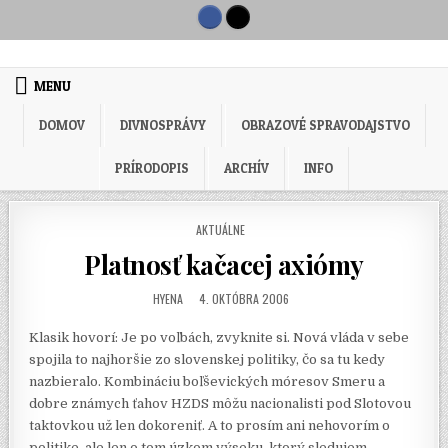
Skip to content
MENU
DOMOV
DIVNOSPRÁVY
OBRAZOVÉ SPRAVODAJSTVO
PRÍRODOPIS
ARCHÍV
INFO
POSTED IN
AKTUÁLNE
Platnosť kačacej axiómy
AUTHOR:
PUBLISHED DATE:
HYENA
4. OKTÓBRA 2006
Klasik hovorí: Je po voľbách, zvyknite si. Nová vláda v sebe
spojila to najhoršie zo slovenskej politiky, čo sa tu kedy
nazbieralo. Kombináciu boľševických móresov Smeru a
dobre známych ťahov HZDS môžu nacionalisti pod Slotovou
taktovkou už len dokoreniť. A to prosím ani nehovorím o
politike, ale len o tom úzkom výseku, ktorý sledujem.