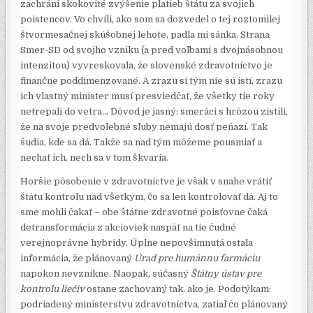
zachráni skokovité zvýšenie platieb štátu za svojich
poistencov. Vo chvíli, ako som sa dozvedel o tej roztomilej
štvormesačnej skúšobnej lehote, padla mi sánka. Strana
Smer-SD od svojho vzniku (a pred voľbami s dvojnásobnou
intenzitou) vyvreskovala, že slovenské zdravotníctvo je
finančne poddimenzované. A zrazu si tým nie sú istí, zrazu
ich vlastný minister musí presviedčať, že všetky tie roky
netrepali do vetra… Dôvod je jasný: smeráci s hrôzou zistili,
že na svoje predvolebné sľuby nemajú dosť peňazí. Tak
šudia, kde sa dá. Takže sa nad tým môžeme pousmiať a
nechať ich, nech sa v tom škvaria.
Horšie pôsobenie v zdravotníctve je však v snahe vrátiť
štátu kontrolu nad všetkým, čo sa len kontrolovať dá. Aj to
sme mohli čakať – obe štátne zdravotné poisťovne čaká
detransformácia z akcioviek naspäť na tie čudné
verejnoprávne hybridy. Úplne nepovšimnutá ostala
informácia, že plánovaný
Úrad pre humánnu farmáciu
napokon nevznikne. Naopak, súčasný
Štátny ústav pre
kontrolu liečiv
ostane zachovaný tak, ako je. Podotýkam:
podriadený ministerstvu zdravotníctva, zatiaľ čo plánovaný