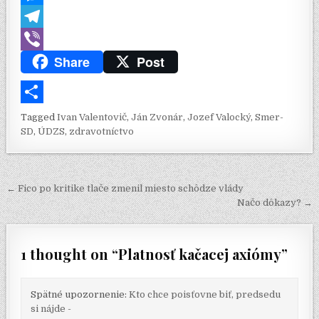
o
e
s
b
d
i
M
k
r
A
l
d
n
e
T
Share
Post
p
r
i
k
s
e
V
p
t
e
s
l
i
d
e
e
b
S
Tagged
Ivan Valentovič
,
Ján Zvonár
,
Jozef Valocký
,
Smer-
I
n
g
e
SD
,
ÚDZS
,
zdravotníctvo
h
n
g
r
r
a
e
a
Navigácia v článku
r
← Fico po kritike tlače zmenil miesto schôdze vlády
r
m
Načo dôkazy? →
e
1 thought on “
Platnosť kačacej axiómy
”
Spätné upozornenie:
Kto chce poisťovne biť, predsedu
si nájde -