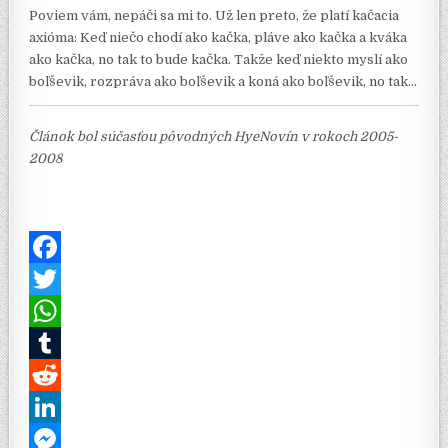
Poviem vám, nepáči sa mi to. Už len preto, že platí kačacia
axióma: Keď niečo chodí ako kačka, pláve ako kačka a kváka
ako kačka, no tak to bude kačka. Takže keď niekto myslí ako
boľševik, rozpráva ako boľševik a koná ako boľševik, no tak…
Článok bol súčasťou pôvodných HyeNovín v rokoch 2005-
2008
F
a
T
c
w
W
e
i
h
T
b
t
a
u
R
o
t
t
m
e
L