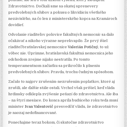
Zdravotníctvo. Dočkali sme sa okatej sprenevery
predvolebných sľubov a pokusu o likvidáciu všetkého
nezávislého, na čo len z ministerského kopca na Kramároch
dovidieť.
Odvolanie riaditeľov polovice fakultných nemocníc sa dalo
očakávať a nikoho výrazne neprekvapilo. Že prvý išiel
riaditeľ bratislavskej nemocnice
Valerián Potičný
, to už
vôbec nie. Úprimne, bratislavská fakultná nemocnica jeho
odchodom zrejme nijako nestratila. Po tomto
temperamentnom začiatku sa prikročilo k plneniu
predvolebných sľubov. Pravda, trochu čudným spôsobom.
Začalo to najprv zrušením-nezrušením poplatkov, ktoré aj
zrušili, ale ďalšie stále ostali. Vrchol však prišiel, keď vláda
hrdinsky odklepla zvýšenie peňazí do zdravotníctva. Ale iba
– na štyri mesiace. Do konca apríla budúceho roku teda musí
minister
Ivan Valentovič
presvedčiť vládu, že zdravotníctvo
je naozaj nedofinancované.
Ponechajme teraz bokom, či skutočne zdravotníctvo