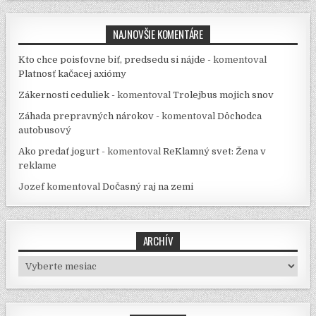
NAJNOVŠIE KOMENTÁRE
Kto chce poisťovne biť, predsedu si nájde -
komentoval
Platnosť kačacej axiómy
Zákernosti ceduliek -
komentoval
Trolejbus mojich snov
Záhada prepravných nárokov -
komentoval
Dôchodca
autobusový
Ako predať jogurt -
komentoval
ReKlamný svet: Žena v
reklame
Jozef
komentoval
Dočasný raj na zemi
ARCHÍV
Archív