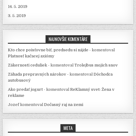
14. 5. 2019
3. 5. 2019
NAJNOVŠIE KOMENTÁRE
Kto chce poisťovne biť, predsedu si nájde -
komentoval
Platnosť kačacej axiómy
Zákernosti ceduliek -
komentoval
Trolejbus mojich snov
Záhada prepravných nárokov -
komentoval
Dôchodca
autobusový
Ako predať jogurt -
komentoval
ReKlamný svet: Žena v
reklame
Jozef
komentoval
Dočasný raj na zemi
META