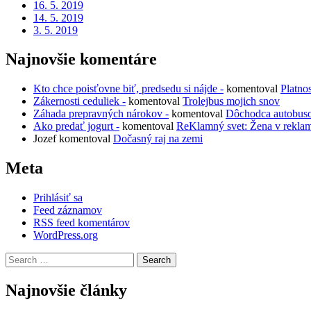
16. 5. 2019
14. 5. 2019
3. 5. 2019
Najnovšie komentáre
Kto chce poisťovne biť, predsedu si nájde -
komentoval
Platno
Zákernosti ceduliek -
komentoval
Trolejbus mojich snov
Záhada prepravných nárokov -
komentoval
Dôchodca autobus
Ako predať jogurt -
komentoval
ReKlamný svet: Žena v rekla
Jozef
komentoval
Dočasný raj na zemi
Meta
Prihlásiť sa
Feed záznamov
RSS feed komentárov
WordPress.org
Search
for:
Najnovšie články