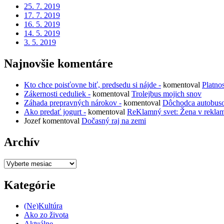
25. 7. 2019
17. 7. 2019
16. 5. 2019
14. 5. 2019
3. 5. 2019
Najnovšie komentáre
Kto chce poisťovne biť, predsedu si nájde -
komentoval
Platno
Zákernosti ceduliek -
komentoval
Trolejbus mojich snov
Záhada prepravných nárokov -
komentoval
Dôchodca autobus
Ako predať jogurt -
komentoval
ReKlamný svet: Žena v rekla
Jozef
komentoval
Dočasný raj na zemi
Archív
Archív
Kategórie
(Ne)Kultúra
Ako zo života
Aktuálne