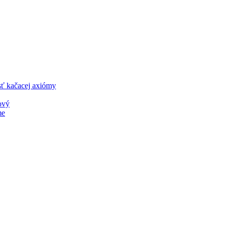
sť kačacej axiómy
ový
me