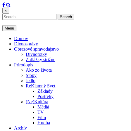
Skip
to
×
content
Search
for:
Menu
Domov
Divnosprávy
Obrazové spravodajstvo
Divnofotky
Z dlážky strižne
Prírodopis
Ako zo života
Stopy
Jedlo
ReKlamný Svet
Základy
Postrehy
(Ne)Kultúra
Médiá
TV
Film
Hudba
Archív