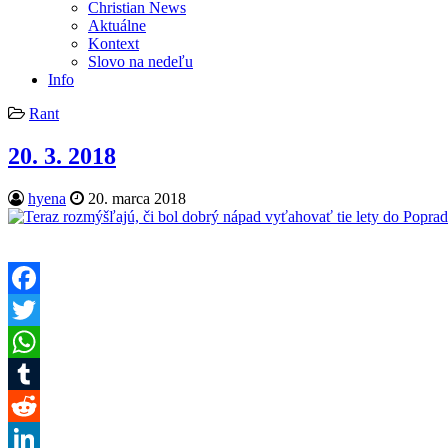
Christian News
Aktuálne
Kontext
Slovo na nedeľu
Info
Posted
Rant
in
20. 3. 2018
Author:
Published
hyena
20. marca 2018
Date:
Facebook
Twitter
WhatsApp
Tumblr
Reddit