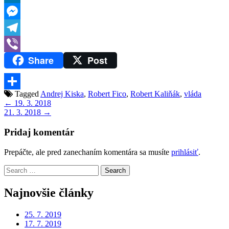
LinkedIn
Messenger
Telegram
Share
Post
Viber
Tagged
Andrej Kiska
,
Robert Fico
,
Robert Kaliňák
,
vláda
Share
Navigácia
← 19. 3. 2018
21. 3. 2018 →
v
článku
Pridaj komentár
Prepáčte, ale pred zanechaním komentára sa musíte
prihlásiť
.
Search
for:
Najnovšie články
25. 7. 2019
17. 7. 2019