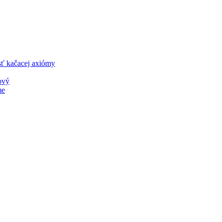
sť kačacej axiómy
ový
me