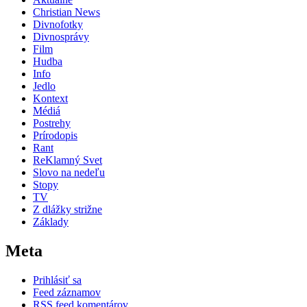
Christian News
Divnofotky
Divnosprávy
Film
Hudba
Info
Jedlo
Kontext
Médiá
Postrehy
Prírodopis
Rant
ReKlamný Svet
Slovo na nedeľu
Stopy
TV
Z dlážky strižne
Základy
Meta
Prihlásiť sa
Feed záznamov
RSS feed komentárov