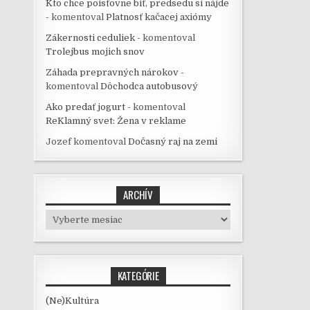
Kto chce poisťovne biť, predsedu si nájde
-
komentoval
Platnosť kačacej axiómy
Zákernosti ceduliek -
komentoval
Trolejbus mojich snov
Záhada prepravných nárokov -
komentoval
Dôchodca autobusový
Ako predať jogurt -
komentoval
ReKlamný svet: Žena v reklame
Jozef
komentoval
Dočasný raj na zemi
ARCHÍV
Archív
KATEGÓRIE
(Ne)Kultúra