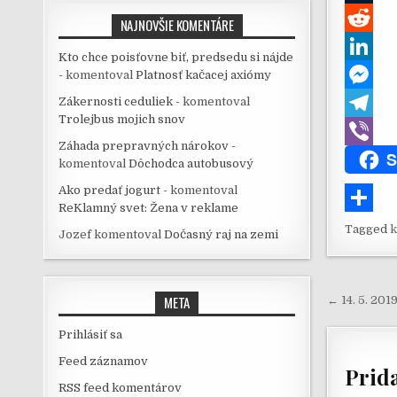
e
i
h
T
NAJNOVŠIE KOMENTÁRE
b
t
a
u
R
Kto chce poisťovne biť, predsedu si nájde
o
t
t
m
e
L
-
komentoval
Platnosť kačacej axiómy
Zákernosti ceduliek -
komentoval
o
e
s
b
d
i
M
Trolejbus mojich snov
k
r
A
l
d
n
e
T
Záhada prepravných nárokov -
S
p
r
i
k
s
e
V
komentoval
Dôchodca autobusový
p
t
e
s
l
i
Ako predať jogurt -
komentoval
ReKlamný svet: Žena v reklame
d
e
e
b
S
Tagged
k
Jozef
komentoval
Dočasný raj na zemi
I
n
g
e
h
n
g
r
r
a
Navig
META
← 14. 5. 201
e
a
r
r
m
Prihlásiť sa
e
Feed záznamov
Prid
RSS feed komentárov