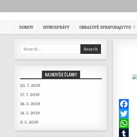
Skip to content
DOMOV
DIVNOSPRÁVY
OBRAZOVÉ SPRAVODAJSTVO
Search for:
NAJNOVŠIE ČLÁNKY
25. 7. 2019
17. 7. 2019
16. 5. 2019
14. 5. 2019
F
3. 5. 2019
a
T
c
w
W