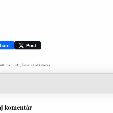
hare
Post
ultúra
,
LGBT
,
Ľubica Laššáková
ácia v článku
9
aj komentár