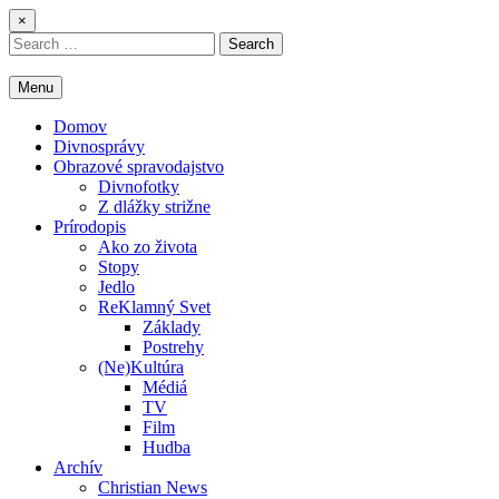
Skip
×
to
Search
content
for:
Menu
Domov
Divnosprávy
Obrazové spravodajstvo
Divnofotky
Z dlážky strižne
Prírodopis
Ako zo života
Stopy
Jedlo
ReKlamný Svet
Základy
Postrehy
(Ne)Kultúra
Médiá
TV
Film
Hudba
Archív
Christian News