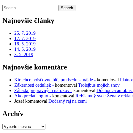
Search
for:
Najnovšie články
25. 7. 2019
17. 7. 2019
16. 5. 2019
14. 5. 2019
3. 5. 2019
Najnovšie komentáre
Kto chce poisťovne biť, predsedu si nájde -
komentoval
Platno
Zákernosti ceduliek -
komentoval
Trolejbus mojich snov
Záhada prepravných nárokov -
komentoval
Dôchodca autobus
Ako predať jogurt -
komentoval
ReKlamný svet: Žena v rekla
Jozef
komentoval
Dočasný raj na zemi
Archív
Archív