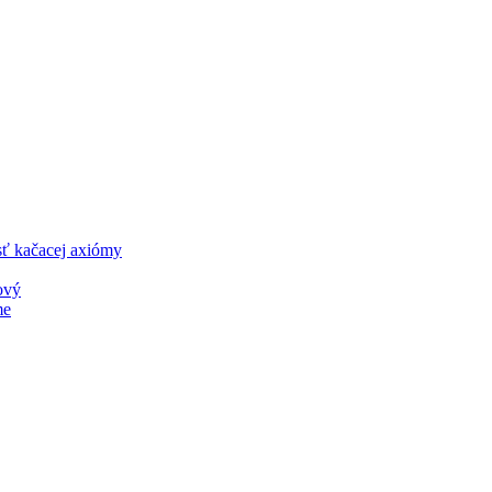
sť kačacej axiómy
ový
me