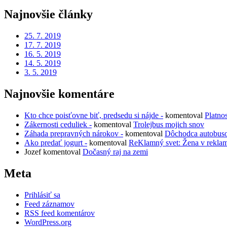
článkoch
Najnovšie články
25. 7. 2019
17. 7. 2019
16. 5. 2019
14. 5. 2019
3. 5. 2019
Najnovšie komentáre
Kto chce poisťovne biť, predsedu si nájde -
komentoval
Platno
Zákernosti ceduliek -
komentoval
Trolejbus mojich snov
Záhada prepravných nárokov -
komentoval
Dôchodca autobus
Ako predať jogurt -
komentoval
ReKlamný svet: Žena v rekla
Jozef
komentoval
Dočasný raj na zemi
Meta
Prihlásiť sa
Feed záznamov
RSS feed komentárov
WordPress.org