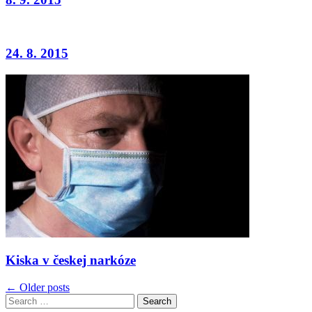
24. 8. 2015
Kiska v českej narkóze
Navigácia
← Older posts
Search
v
for: