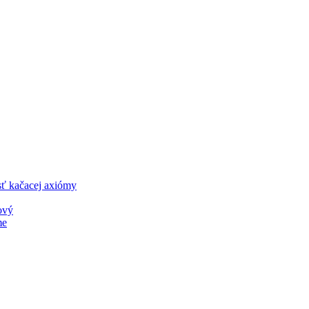
sť kačacej axiómy
ový
me