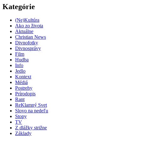
Kategórie
(Ne)Kultúra
Ako zo života
Aktuálne
Christian News
Divnofotky
Divnosprávy
Film
Hudba
Info
Jedlo
Kontext
Médiá
Postrehy
Prírodopis
Rant
ReKlamný Svet
Slovo na nedeľu
Stopy
TV
Z dlážky strižne
Základy