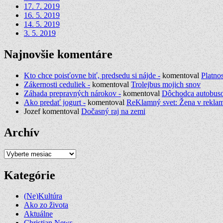
17. 7. 2019
16. 5. 2019
14. 5. 2019
3. 5. 2019
Najnovšie komentáre
Kto chce poisťovne biť, predsedu si nájde -
komentoval
Platno
Zákernosti ceduliek -
komentoval
Trolejbus mojich snov
Záhada prepravných nárokov -
komentoval
Dôchodca autobus
Ako predať jogurt -
komentoval
ReKlamný svet: Žena v rekla
Jozef
komentoval
Dočasný raj na zemi
Archív
Archív
Kategórie
(Ne)Kultúra
Ako zo života
Aktuálne
Christian News