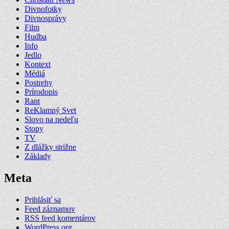
Divnofotky
Divnosprávy
Film
Hudba
Info
Jedlo
Kontext
Médiá
Postrehy
Prírodopis
Rant
ReKlamný Svet
Slovo na nedeľu
Stopy
TV
Z dlážky strižne
Základy
Meta
Prihlásiť sa
Feed záznamov
RSS feed komentárov
WordPress.org