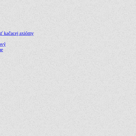
sť kačacej axiómy
ový
me