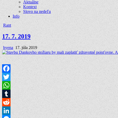
Aktuálne
Kontext
Slovo na nedeľu
Info
Posted
Rant
in
17. 7. 2019
Author:
Published
hyena
17. júla 2019
Date:
Facebook
Twitter
WhatsApp
Tumblr
Reddit