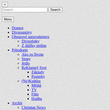
Skip
×
to
Search
content
for:
Menu
Domov
Divnosprávy
Obrazové spravodajstvo
Divnofotky
Z dlážky strižne
Prírodopis
Ako zo života
Stopy
Jedlo
ReKlamný Svet
Základy
Postrehy
(Ne)Kultúra
Médiá
TV
Film
Hudba
Archív
Christian News