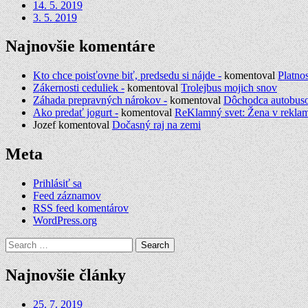
14. 5. 2019
3. 5. 2019
Najnovšie komentáre
Kto chce poisťovne biť, predsedu si nájde -
komentoval
Platno
Zákernosti ceduliek -
komentoval
Trolejbus mojich snov
Záhada prepravných nárokov -
komentoval
Dôchodca autobus
Ako predať jogurt -
komentoval
ReKlamný svet: Žena v rekla
Jozef
komentoval
Dočasný raj na zemi
Meta
Prihlásiť sa
Feed záznamov
RSS feed komentárov
WordPress.org
Search
for:
Najnovšie články
25. 7. 2019