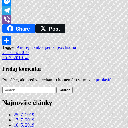
LinkedIn
Messenger
Telegram
Share
Post
Viber
Tagged
Andrej Danko
,
penis
,
psychiatria
Share
Navigácia
← 16. 5. 2019
25. 7. 2019 →
v
článku
Pridaj komentár
Prepáčte, ale pred zanechaním komentára sa musíte
prihlásiť
.
Search
for:
Najnovšie články
25. 7. 2019
17. 7. 2019
16. 5. 2019