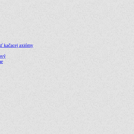
sť kačacej axiómy
ový
me