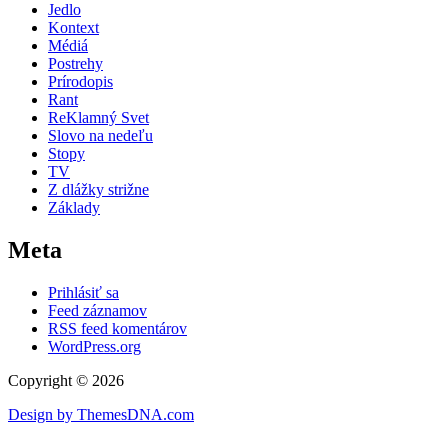
Jedlo
Kontext
Médiá
Postrehy
Prírodopis
Rant
ReKlamný Svet
Slovo na nedeľu
Stopy
TV
Z dlážky strižne
Základy
Meta
Prihlásiť sa
Feed záznamov
RSS feed komentárov
WordPress.org
Copyright © 2026
Design by ThemesDNA.com