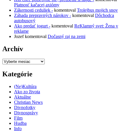
Platnosť kačacej axiómy
Zákernosti ceduliek -
komentoval
Trolejbus mojich snov
Záhada prepravných nárokov -
komentoval
Dôchodca
autobusový
Ako predať jogurt -
komentoval
ReKlamný svet: Žena v
reklame
Jozef
komentoval
Dočasný raj na zemi
Archív
Archív
Kategórie
(Ne)Kultúra
Ako zo života
Aktuálne
Christian News
Divnofotky
Divnosprávy
Film
Hudba
Info