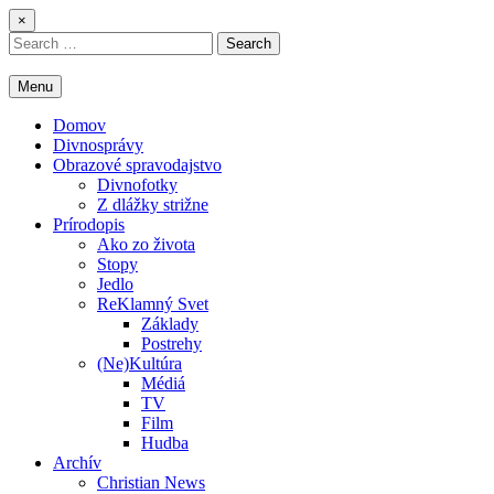
Skip
×
to
Search
content
for:
Menu
Domov
Divnosprávy
Obrazové spravodajstvo
Divnofotky
Z dlážky strižne
Prírodopis
Ako zo života
Stopy
Jedlo
ReKlamný Svet
Základy
Postrehy
(Ne)Kultúra
Médiá
TV
Film
Hudba
Archív
Christian News