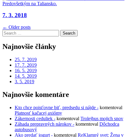
7. 3. 2018
Navigácia
← Older posts
Search
v
for:
článkoch
Najnovšie články
25. 7. 2019
17. 7. 2019
16. 5. 2019
14. 5. 2019
3. 5. 2019
Najnovšie komentáre
Kto chce poisťovne biť, predsedu si nájde -
komentoval
Platnosť kačacej axiómy
Zákernosti ceduliek -
komentoval
Trolejbus mojich snov
Záhada prepravných nárokov -
komentoval
Dôchodca
autobusový
Ako predať jogurt -
komentoval
ReKlamný svet: Žena v