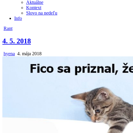
Aktuálne
Kontext
Slovo na nedeľu
Info
Posted
Rant
in
4. 5. 2018
Author:
Published
hyena
4. mája 2018
Date: