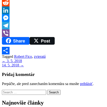
Tumblr
Reddit
LinkedIn
Messenger
Telegram
Share
Post
Viber
Tagged
Robert Fico
,
zvieratá
Share
Navigácia
← 3. 5. 2018
14. 5. 2018 →
v
článku
Pridaj komentár
Prepáčte, ale pred zanechaním komentára sa musíte
prihlásiť
.
Search
for:
Najnovšie články