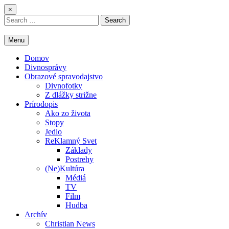
Skip
×
to
Search
content
for:
Menu
Domov
Divnosprávy
Obrazové spravodajstvo
Divnofotky
Z dlážky strižne
Prírodopis
Ako zo života
Stopy
Jedlo
ReKlamný Svet
Základy
Postrehy
(Ne)Kultúra
Médiá
TV
Film
Hudba
Archív
Christian News