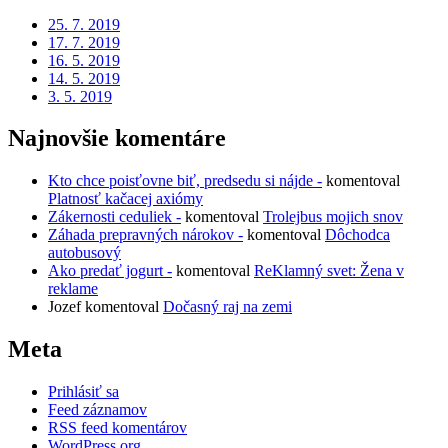
25. 7. 2019
17. 7. 2019
16. 5. 2019
14. 5. 2019
3. 5. 2019
Najnovšie komentáre
Kto chce poisťovne biť, predsedu si nájde -
komentoval
Platnosť kačacej axiómy
Zákernosti ceduliek -
komentoval
Trolejbus mojich snov
Záhada prepravných nárokov -
komentoval
Dôchodca
autobusový
Ako predať jogurt -
komentoval
ReKlamný svet: Žena v
reklame
Jozef
komentoval
Dočasný raj na zemi
Meta
Prihlásiť sa
Feed záznamov
RSS feed komentárov
WordPress.org