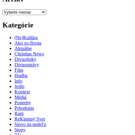
Archív
Kategórie
(Ne)Kultúra
Ako zo života
Aktuálne
Christian News
Divnofotky
Divnosprávy
Film
Hudba
Info
Jedlo
Kontext
Médiá
Postrehy
Prírodopis
Rant
ReKlamný Svet
Slovo na nedeľu
Stopy