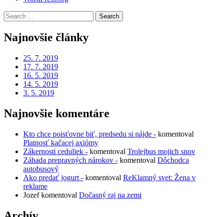
Search
for:
Najnovšie články
25. 7. 2019
17. 7. 2019
16. 5. 2019
14. 5. 2019
3. 5. 2019
Najnovšie komentáre
Kto chce poisťovne biť, predsedu si nájde -
komentoval
Platnosť kačacej axiómy
Zákernosti ceduliek -
komentoval
Trolejbus mojich snov
Záhada prepravných nárokov -
komentoval
Dôchodca
autobusový
Ako predať jogurt -
komentoval
ReKlamný svet: Žena v
reklame
Jozef
komentoval
Dočasný raj na zemi
Archív