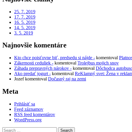
25. 7. 2019
17. 7. 2019
16. 5. 2019
14. 5. 2019
3. 5. 2019
Najnovšie komentáre
Kto chce poisťovne biť, predsedu si nájde -
komentoval
Platno
Zákernosti ceduliek -
komentoval
Trolejbus mojich snov
Záhada prepravných nárokov -
komentoval
Dôchodca autobus
Ako predať jogurt -
komentoval
ReKlamný svet: Žena v rekla
Jozef
komentoval
Dočasný raj na zemi
Meta
Prihlásiť sa
Feed záznamov
RSS feed komentárov
WordPress.org
Search