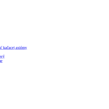
sť kačacej axiómy
ový
me