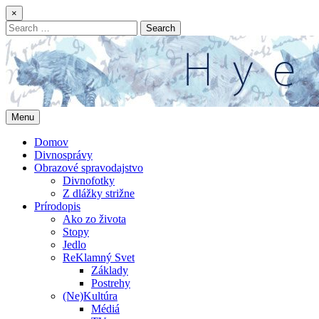
Skip
×
to
Search
content
for:
Menu
Domov
Divnosprávy
Obrazové spravodajstvo
Divnofotky
Z dlážky strižne
Prírodopis
Ako zo života
Stopy
Jedlo
ReKlamný Svet
Základy
Postrehy
(Ne)Kultúra
Médiá