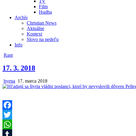
TV
Film
Hudba
Archív
Christian News
Aktuálne
Kontext
Slovo na nedeľu
Info
Posted
Rant
in
17. 3. 2018
Author:
Published
hyena
17. marca 2018
Date:
Facebook
Twitter
WhatsApp