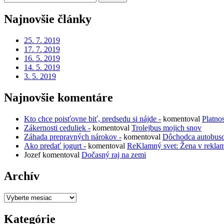
for:
Najnovšie články
25. 7. 2019
17. 7. 2019
16. 5. 2019
14. 5. 2019
3. 5. 2019
Najnovšie komentáre
Kto chce poisťovne biť, predsedu si nájde -
komentoval
Platno
Zákernosti ceduliek -
komentoval
Trolejbus mojich snov
Záhada prepravných nárokov -
komentoval
Dôchodca autobus
Ako predať jogurt -
komentoval
ReKlamný svet: Žena v rekla
Jozef
komentoval
Dočasný raj na zemi
Archív
Archív
Kategórie