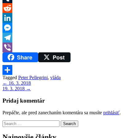
Tumblr
Reddit
LinkedIn
Messenger
Telegram
Share
Post
Viber
Tagged
Peter Pellegrini
,
vláda
Share
Navigácia
← 16. 3. 2018
19. 3. 2018 →
v
článku
Pridaj komentár
Prepáčte, ale pred zanechaním komentára sa musíte
prihlásiť
.
Search
for:
Najnovšie články