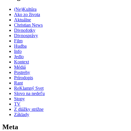
(Ne)Kultúra
Ako zo života
Aktuálne
Christian News
Divnofotky
Divnosprávy
Film
Hudba
Info
Jedlo
Kontext
Médiá
Postrehy
Prírodopis
Rant
ReKlamný Svet
Slovo na nedeľu
Stopy
TV
Z dlážky strižne
Základy
Meta