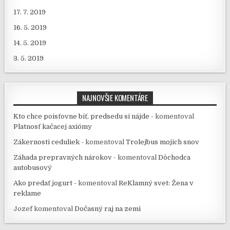
17. 7. 2019
16. 5. 2019
14. 5. 2019
3. 5. 2019
NAJNOVŠIE KOMENTÁRE
Kto chce poisťovne biť, predsedu si nájde -
komentoval
Platnosť kačacej axiómy
Zákernosti ceduliek -
komentoval
Trolejbus mojich snov
Záhada prepravných nárokov -
komentoval
Dôchodca
autobusový
Ako predať jogurt -
komentoval
ReKlamný svet: Žena v
reklame
Jozef
komentoval
Dočasný raj na zemi