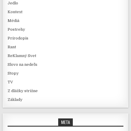
Jedlo
Kontext
Médiá
Postrehy
Prírodopis
Rant
ReKlamný Svet
Slovo na nedeľu
Stopy
TV
Z dlážky strižne
Základy
META