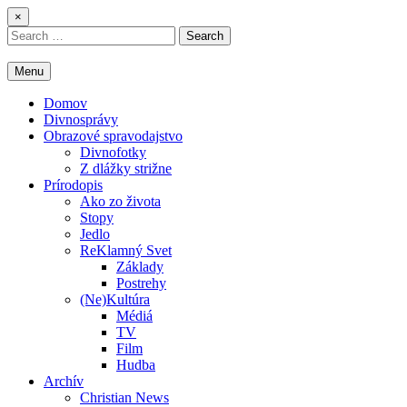
Skip
×
to
Search
content
for:
Menu
Domov
Divnosprávy
Obrazové spravodajstvo
Divnofotky
Z dlážky strižne
Prírodopis
Ako zo života
Stopy
Jedlo
ReKlamný Svet
Základy
Postrehy
(Ne)Kultúra
Médiá
TV
Film
Hudba
Archív
Christian News