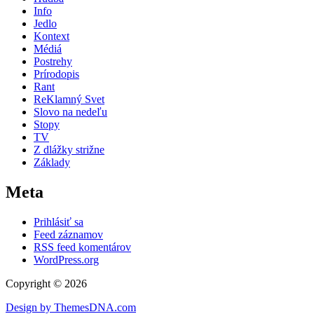
Info
Jedlo
Kontext
Médiá
Postrehy
Prírodopis
Rant
ReKlamný Svet
Slovo na nedeľu
Stopy
TV
Z dlážky strižne
Základy
Meta
Prihlásiť sa
Feed záznamov
RSS feed komentárov
WordPress.org
Copyright © 2026
Design by ThemesDNA.com