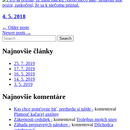
4. 5. 2018
Navigácia
← Older posts
Newer posts →
v
Search
článkoch
for:
Najnovšie články
25. 7. 2019
17. 7. 2019
16. 5. 2019
14. 5. 2019
3. 5. 2019
Najnovšie komentáre
Kto chce poisťovne biť, predsedu si nájde -
komentoval
Platnosť kačacej axiómy
Zákernosti ceduliek -
komentoval
Trolejbus mojich snov
Záhada prepravných nárokov -
komentoval
Dôchodca
autobusový