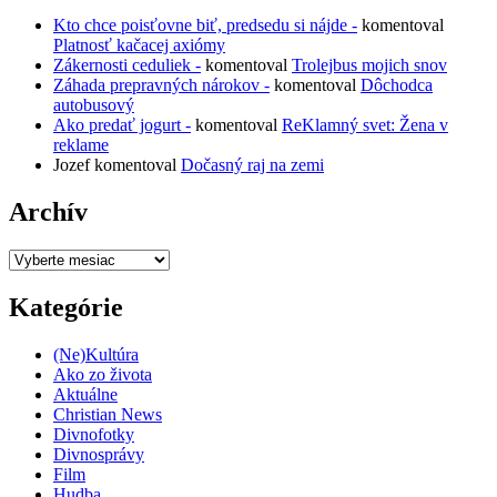
Kto chce poisťovne biť, predsedu si nájde -
komentoval
Platnosť kačacej axiómy
Zákernosti ceduliek -
komentoval
Trolejbus mojich snov
Záhada prepravných nárokov -
komentoval
Dôchodca
autobusový
Ako predať jogurt -
komentoval
ReKlamný svet: Žena v
reklame
Jozef
komentoval
Dočasný raj na zemi
Archív
Archív
Kategórie
(Ne)Kultúra
Ako zo života
Aktuálne
Christian News
Divnofotky
Divnosprávy
Film
Hudba