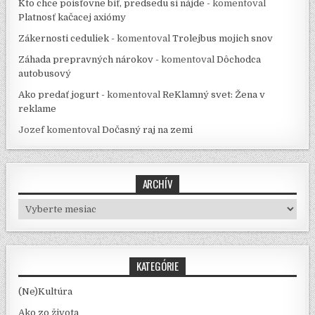
Kto chce poisťovne biť, predsedu si nájde -
komentoval
Platnosť kačacej axiómy
Zákernosti ceduliek -
komentoval
Trolejbus mojich snov
Záhada prepravných nárokov -
komentoval
Dôchodca
autobusový
Ako predať jogurt -
komentoval
ReKlamný svet: Žena v
reklame
Jozef
komentoval
Dočasný raj na zemi
ARCHÍV
Archív
KATEGÓRIE
(Ne)Kultúra
Ako zo života