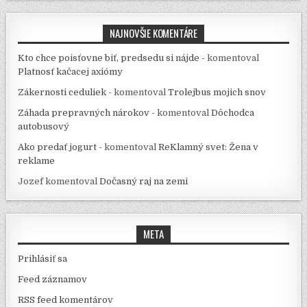
NAJNOVŠIE KOMENTÁRE
Kto chce poisťovne biť, predsedu si nájde -
komentoval
Platnosť kačacej axiómy
Zákernosti ceduliek -
komentoval
Trolejbus mojich snov
Záhada prepravných nárokov -
komentoval
Dôchodca
autobusový
Ako predať jogurt -
komentoval
ReKlamný svet: Žena v
reklame
Jozef
komentoval
Dočasný raj na zemi
META
Prihlásiť sa
Feed záznamov
RSS feed komentárov