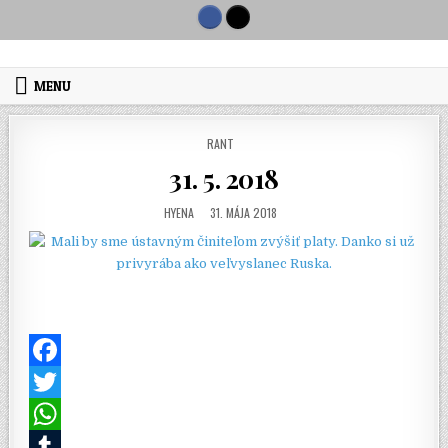
Skip to content
MENU
POSTED IN
RANT
31. 5. 2018
AUTHOR:
PUBLISHED DATE:
HYENA
31. MÁJA 2018
F
a
T
c
w
W