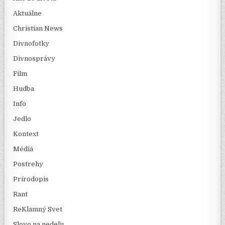
Aktuálne
Christian News
Divnofotky
Divnosprávy
Film
Hudba
Info
Jedlo
Kontext
Médiá
Postrehy
Prírodopis
Rant
ReKlamný Svet
Slovo na nedeľu