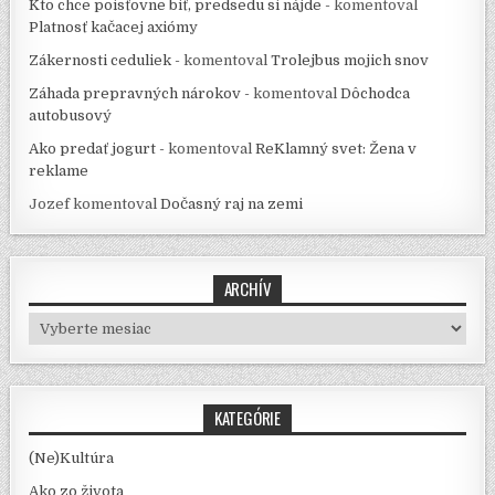
Kto chce poisťovne biť, predsedu si nájde -
komentoval
Platnosť kačacej axiómy
Zákernosti ceduliek -
komentoval
Trolejbus mojich snov
Záhada prepravných nárokov -
komentoval
Dôchodca
autobusový
Ako predať jogurt -
komentoval
ReKlamný svet: Žena v
reklame
Jozef
komentoval
Dočasný raj na zemi
ARCHÍV
Archív
KATEGÓRIE
(Ne)Kultúra
Ako zo života