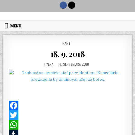
Skip to content
MENU
POSTED IN
RANT
18. 9. 2018
AUTHOR:
PUBLISHED DATE:
HYENA
18. SEPTEMBRA 2018
F
a
T
c
w
W