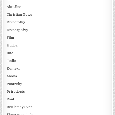
Aktuálne
Christian News
Divnofotky
Divnosprávy
Film
Hudba
Info
Jedlo
Kontext
Médiá
Postrehy
Prírodopis
Rant
ReKlamný Svet
Slovo na nedeľu