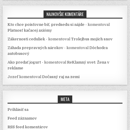
NAJNOVŠIE KOMENTÁRE
Kto chce poisťovne biť, predsedu si nájde -
komentoval
Platnosť kačacej axiómy
Zákernosti ceduliek -
komentoval
Trolejbus mojich snov
Záhada prepravných nárokov -
komentoval
Dôchodca
autobusový
Ako predať jogurt -
komentoval
ReKlamný svet: Žena v
reklame
Jozef
komentoval
Dočasný raj na zemi
META
Prihlásiť sa
Feed záznamov
RSS feed komentárov