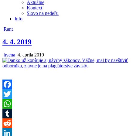
Aktuálne
Kontext
Slovo na nedeľu
Info
Posted
Rant
in
4. 4. 2019
Author:
Published
hyena
4. apríla 2019
Date:
Facebook
Twitter
WhatsApp
Tumblr
Reddit