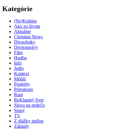
Kategórie
(Ne)Kultúra
Ako zo života
Aktuálne
Christian News
Divnofotky
Divnosprávy
Film
Hudba
Info
Jedlo
Kontext
Médiá
Postrehy
Prírodopis
Rant
ReKlamný Svet
Slovo na nedeľu
Stopy
TV
Z dlážky strižne
Základy