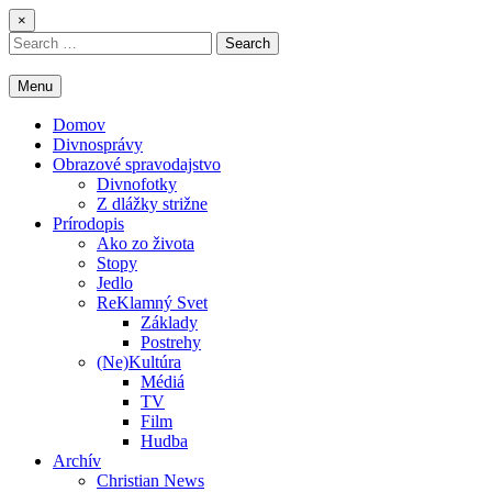
Skip
×
to
Search
content
for:
Menu
Domov
Divnosprávy
Obrazové spravodajstvo
Divnofotky
Z dlážky strižne
Prírodopis
Ako zo života
Stopy
Jedlo
ReKlamný Svet
Základy
Postrehy
(Ne)Kultúra
Médiá
TV
Film
Hudba
Archív
Christian News