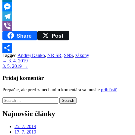
LinkedIn
Messenger
Telegram
Share
Post
Viber
Tagged
Andrej Danko
,
NR SR
,
SNS
,
zákony
Share
Navigácia
← 3. 4. 2019
3. 5. 2019 →
v
článku
Pridaj komentár
Prepáčte, ale pred zanechaním komentára sa musíte
prihlásiť
.
Search
for:
Najnovšie články
25. 7. 2019
17. 7. 2019