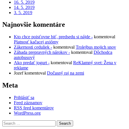
16. 5. 2019
14. 5. 2019
3. 5. 2019
Najnovšie komentáre
Kto chce poisťovne biť, predsedu si nájde -
komentoval
Platnosť kačacej axiómy
Zákernosti ceduliek -
komentoval
Trolejbus mojich snov
Záhada prepravných nárokov -
komentoval
Dôchodca
autobusový
Ako predať jogurt -
komentoval
ReKlamný svet: Žena v
reklame
Jozef
komentoval
Dočasný raj na zemi
Meta
Prihlásiť sa
Feed záznamov
RSS feed komentárov
WordPress.org
Search
for: