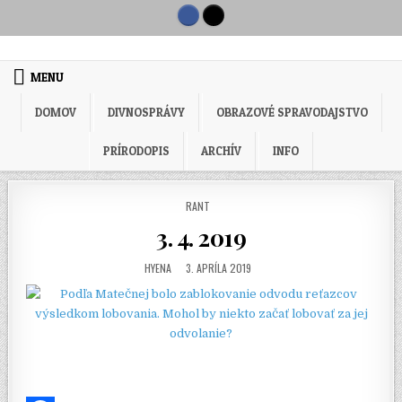
Skip to content
MENU
DOMOV
DIVNOSPRÁVY
OBRAZOVÉ SPRAVODAJSTVO
PRÍRODOPIS
ARCHÍV
INFO
POSTED IN
RANT
3. 4. 2019
AUTHOR:
PUBLISHED DATE:
HYENA
3. APRÍLA 2019