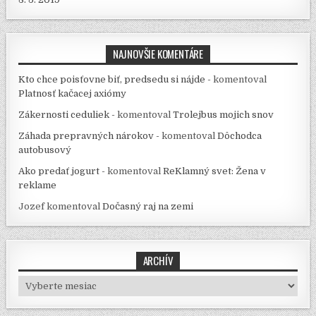
NAJNOVŠIE KOMENTÁRE
Kto chce poisťovne biť, predsedu si nájde -
komentoval
Platnosť kačacej axiómy
Zákernosti ceduliek -
komentoval
Trolejbus mojich snov
Záhada prepravných nárokov -
komentoval
Dôchodca
autobusový
Ako predať jogurt -
komentoval
ReKlamný svet: Žena v
reklame
Jozef
komentoval
Dočasný raj na zemi
ARCHÍV
Archív