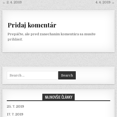
Navigácia v článku
← 2. 4. 2019
4. 4. 2019 →
e
a
r
r
m
e
Pridaj komentár
Prepáčte, ale pred zanechaním komentára sa musíte
prihlásiť
.
Search for:
NAJNOVŠIE ČLÁNKY
25. 7. 2019
17. 7. 2019