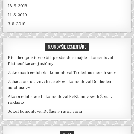
16. 5. 2019
14. 5. 2019
3. 5. 2019
NAJNOVŠIE KOMENTÁRE
Kto chce poisťovne biť, predsedu si nájde -
komentoval
Platnosť kačacej axiómy
Zákernosti ceduliek -
komentoval
Trolejbus mojich snov
Záhada prepravných nárokov -
komentoval
Dôchodca
autobusový
Ako predať jogurt -
komentoval
ReKlamný svet: Žena v
reklame
Jozef
komentoval
Dočasný raj na zemi