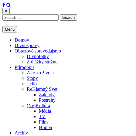
Skip
to
×
content
Search
for:
Menu
Domov
Divnosprávy
Obrazové spravodajstvo
Divnofotky
Z dlážky strižne
Prírodopis
Ako zo života
Stopy
Jedlo
ReKlamný Svet
Základy
Postrehy
(Ne)Kultúra
Médiá
TV
Film
Hudba
Archív