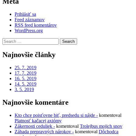
Meta
Prihlásiť sa
Feed záznamov
RSS feed komentárov
WordPress.org
Search
for:
Najnovšie články
25. 7. 2019
17. 7. 2019
16. 5. 2019
14. 5. 2019
3. 5. 2019
Najnovšie komentáre
Kto chce poisťovne biť, predsedu si nájde -
komentoval
Platnosť kačacej axiómy
Zákernosti ceduliek -
komentoval
Trolejbus mojich snov
Záhada prepravných nárokov -
komentoval
Dôchodca