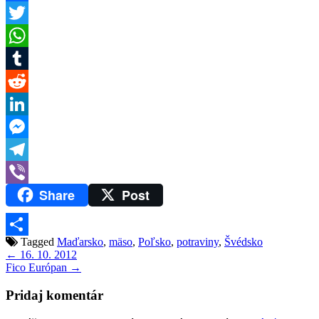
Facebook
Twitter
WhatsApp
Tumblr
Reddit
LinkedIn
Messenger
Telegram
Share
Post
Viber
Tagged
Maďarsko
,
mäso
,
Poľsko
,
potraviny
,
Švédsko
Share
Navigácia
← 16. 10. 2012
Fico Európan →
v
článku
Pridaj komentár