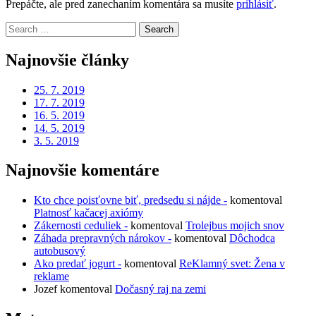
Prepáčte, ale pred zanechaním komentára sa musíte
prihlásiť
.
Search
for:
Najnovšie články
25. 7. 2019
17. 7. 2019
16. 5. 2019
14. 5. 2019
3. 5. 2019
Najnovšie komentáre
Kto chce poisťovne biť, predsedu si nájde -
komentoval
Platnosť kačacej axiómy
Zákernosti ceduliek -
komentoval
Trolejbus mojich snov
Záhada prepravných nárokov -
komentoval
Dôchodca
autobusový
Ako predať jogurt -
komentoval
ReKlamný svet: Žena v
reklame
Jozef
komentoval
Dočasný raj na zemi