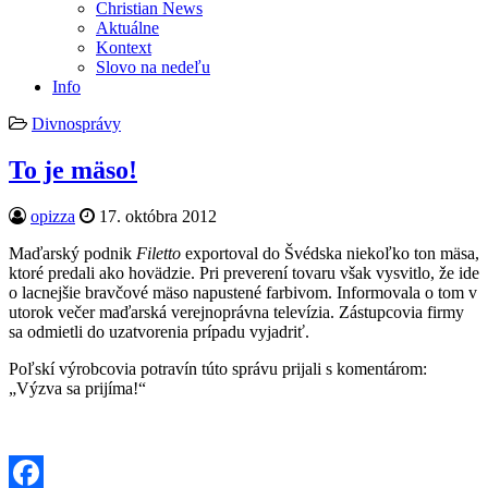
Christian News
Aktuálne
Kontext
Slovo na nedeľu
Info
Posted
Divnosprávy
in
To je mäso!
Author:
Published
opizza
17. októbra 2012
Date:
Maďarský podnik
Filetto
exportoval do Švédska niekoľko ton mäsa,
ktoré predali ako hovädzie. Pri preverení tovaru však vysvitlo, že ide
o lacnejšie bravčové mäso napustené farbivom. Informovala o tom v
utorok večer maďarská verejnoprávna televízia. Zástupcovia firmy
sa odmietli do uzatvorenia prípadu vyjadriť.
Poľskí výrobcovia potravín túto správu prijali s komentárom:
„Výzva sa prijíma!“