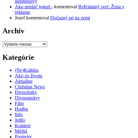
autobusový
Ako predať jogurt -
komentoval
ReKlamný svet: Žena v
reklame
Jozef
komentoval
Dočasný raj na zemi
Archív
Archív
Kategórie
(Ne)Kultúra
Ako zo života
Aktuálne
Christian News
Divnofotky
Divnosprávy
Film
Hudba
Info
Jedlo
Kontext
Médiá
Postrehy