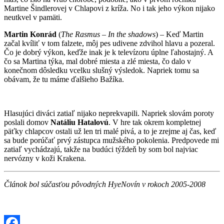
Martine Šindlerovej v Chlapovi z kríža. No i tak jeho výkon nijako
neutkvel v pamäti.
Martin Konrád
(
The Rasmus – In the shadows
) – Keď Martin
začal kvíliť v tom falzete, môj pes udivene zdvihol hlavu a pozeral.
Čo je dobrý výkon, keďže inak je k televízoru úplne ľahostajný. A
čo sa Martina týka, mal dobré miesta a zlé miesta, čo dalo v
konečnom dôsledku vcelku slušný výsledok. Napriek tomu sa
obávam, že tu máme ďalšieho Bažíka.
Hlasujúci diváci zatiaľ nijako neprekvapili. Napriek slovám poroty
poslali domov
Natáliu Hatalovú
. V hre tak okrem kompletnej
päťky chlapcov ostali už len tri malé pivá, a to je zrejme aj čas, keď
sa bude porúčať prvý zástupca mužského pokolenia. Predpovede mi
zatiaľ vychádzajú, takže na budúci týždeň by som bol najviac
nervózny v koži Krakena.
Článok bol súčasťou pôvodných HyeNovín v rokoch 2005-2008