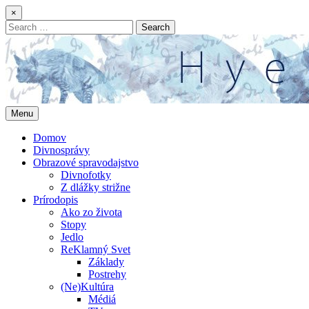
Skip
×
to
Search
content
for:
Menu
Domov
Divnosprávy
Obrazové spravodajstvo
Divnofotky
Z dlážky strižne
Prírodopis
Ako zo života
Stopy
Jedlo
ReKlamný Svet
Základy
Postrehy
(Ne)Kultúra
Médiá