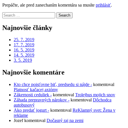
Prepáčte, ale pred zanechaním komentára sa musíte
prihlásiť
.
Search
for:
Najnovšie články
25. 7. 2019
17. 7. 2019
16. 5. 2019
14. 5. 2019
3. 5. 2019
Najnovšie komentáre
Kto chce poisťovne biť, predsedu si nájde -
komentoval
Platnosť kačacej axiómy
Zákernosti ceduliek -
komentoval
Trolejbus mojich snov
Záhada prepravných nárokov -
komentoval
Dôchodca
autobusový
Ako predať jogurt -
komentoval
ReKlamný svet: Žena v
reklame
Jozef
komentoval
Dočasný raj na zemi