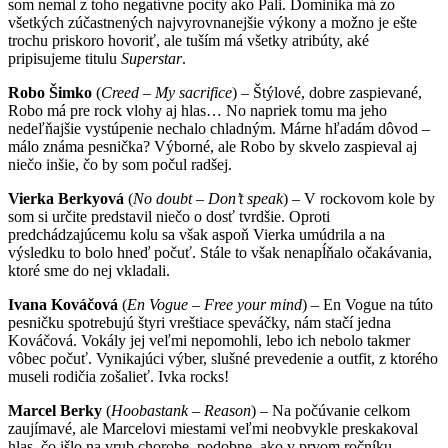
som nemal z toho negatívne pocity ako Pali. Dominika má zo
všetkých zúčastnených najvyrovnanejšie výkony a možno je ešte
trochu priskoro hovoriť, ale tuším má všetky atribúty, aké
pripisujeme titulu
Superstar
.
Robo Šimko
(
Creed – My sacrifice
) – Štýlové, dobre zaspievané,
Robo má pre rock vlohy aj hlas… No napriek tomu ma jeho
nedeľňajšie vystúpenie nechalo chladným. Márne hľadám dôvod –
málo známa pesnička? Výborné, ale Robo by skvelo zaspieval aj
niečo inšie, čo by som počul radšej.
Vierka Berkyová
(
No doubt – Don’t speak
) – V rockovom kole by
som si určite predstavil niečo o dosť tvrdšie. Oproti
predchádzajúcemu kolu sa však aspoň Vierka umúdrila a na
výsledku to bolo hneď počuť. Stále to však nenapĺňalo očakávania,
ktoré sme do nej vkladali.
Ivana Kováčová
(
En Vogue – Free your mind
) – En Vogue na túto
pesničku spotrebujú štyri vreštiace speváčky, nám stačí jedna
Kováčová. Vokály jej veľmi nepomohli, lebo ich nebolo takmer
vôbec počuť. Vynikajúci výber, slušné prevedenie a outfit, z ktorého
museli rodičia zošalieť. Ivka rocks!
Marcel Berky
(
Hoobastank – Reason
) – Na počúvanie celkom
zaujímavé, ale Marcelovi miestami veľmi neobvykle preskakoval
hlas, čo išlo na vrub chorobe, podobne, ako v prvom ročníku