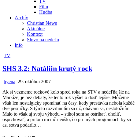
TV
Film
Hudba
Archív
Christian News
Aktuálne
Kontext
Slovo na nedeľu
Info
Posted
TV
in
SHS 3.2: Natáliin krutý rock
Author:
Published
hyena
29. októbra 2007
Date:
Ak si vezmeme rockové kolo spred roka na STV a nedeľňajšie na
Markíze, je bez debaty, že tento rok vyšiel o dosť lepšie. Môžeme
však len nostalgicky spomínať na časy, kedy prestávka nebola každé
dve pesničky. S týmto rozvrhnutím sa už, obávam sa, nestotožním.
Malo to však aj svoju výhodu – stihol som sa ostrihať, oholiť,
osprchovať, a pritom mi nič neušlo, čo pri iných programoch by sa
asi sotva podarilo…