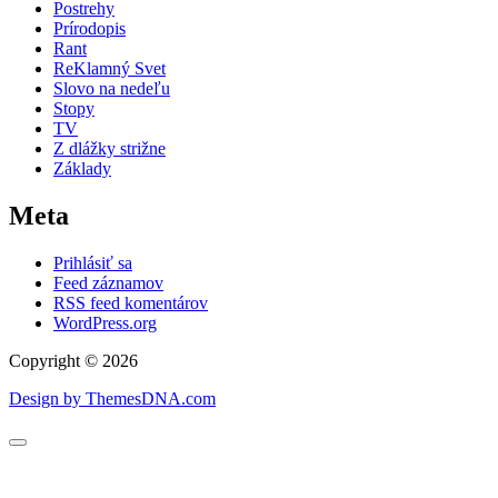
Postrehy
Prírodopis
Rant
ReKlamný Svet
Slovo na nedeľu
Stopy
TV
Z dlážky strižne
Základy
Meta
Prihlásiť sa
Feed záznamov
RSS feed komentárov
WordPress.org
Copyright © 2026
Design by ThemesDNA.com