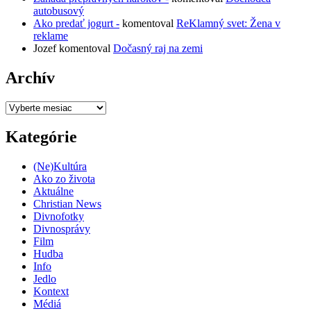
autobusový
Ako predať jogurt -
komentoval
ReKlamný svet: Žena v
reklame
Jozef
komentoval
Dočasný raj na zemi
Archív
Archív
Kategórie
(Ne)Kultúra
Ako zo života
Aktuálne
Christian News
Divnofotky
Divnosprávy
Film
Hudba
Info
Jedlo
Kontext
Médiá