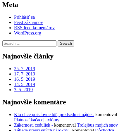
Meta
Prihlásiť sa
Feed záznamov
RSS feed komentárov
WordPress.org
Search
for:
Najnovšie články
25. 7. 2019
17. 7. 2019
16. 5. 2019
14. 5. 2019
3. 5. 2019
Najnovšie komentáre
Kto chce poisťovne biť, predsedu si nájde -
komentoval
Platnosť kačacej axiómy
Zákernosti ceduliek -
komentoval
Trolejbus mojich snov
Záhada prepravných nárokov -
komentoval
Dôchodca