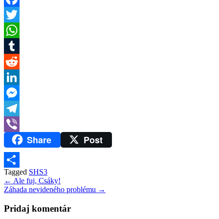
Facebook
Twitter
WhatsApp
Tumblr
Reddit
LinkedIn
Messenger
Telegram
Share
Post
Viber
Tagged
SHS3
Share
Navigácia
← Ale fuj, Csáky!
Záhada nevideného problému →
v
článku
Pridaj komentár