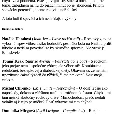
chytľavá a podnetná. Ešte aj dvojhlasov sme sa dočkali. Napriek
tomu, zabudnem na ňu do piatich minút po jej skončení. Pritom
spevácky potenciál je tento rok viac než slušný.
A toto boli tí speváci a ich nedeľňajšie výkony:
Drsňáci a dietári
Natália Hatalová
(
Joan Jett – I love rock’n’roll
) – Rockový zjav na
výbornú, spev vôbec ťažko hodnotiť, pesnička bola na Natáliu príliš
hlboko a nedá sa povedať, že by skutočne spievala. Ale vresk jej
išiel skvele.
Tomáš Krak
(
Sunrise Avenue – Fairytale gone bad
) – S rockom
jeho prejav nemal spoločné vôbec, ale vôbec nič. Kombinácia
redukčnej, bezlepkovej a diabetickej diéty. Obávam sa, že nemám
trpezlivosť čakať týždeň čo týždeň, či ma prekvapí.
Katastrofa
večera.
Michal Chrenko
(
I.M.T. Smile – Nepoznám
) – O dosť lepšie ako
naposledy, dokonca väčšinou trafil mikrofónom k ústam. Chýbal mi
tam nejaký skutočný rockový drive. Mimochodom, prečo nedali
vokály aj k tejto pesničke? Dosť výrazne mi tam chýbali.
Dominika Mirgová
(
Avril Lavigne – Complicated
) – Rozhodne