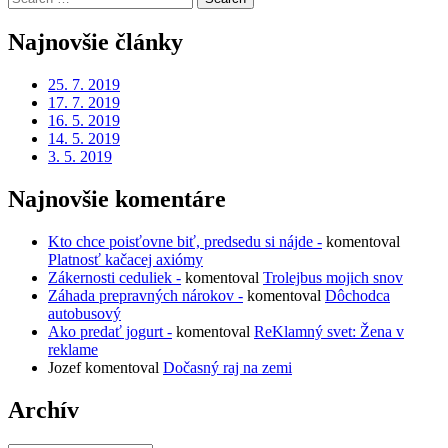
for:
Najnovšie články
25. 7. 2019
17. 7. 2019
16. 5. 2019
14. 5. 2019
3. 5. 2019
Najnovšie komentáre
Kto chce poisťovne biť, predsedu si nájde -
komentoval
Platnosť kačacej axiómy
Zákernosti ceduliek -
komentoval
Trolejbus mojich snov
Záhada prepravných nárokov -
komentoval
Dôchodca
autobusový
Ako predať jogurt -
komentoval
ReKlamný svet: Žena v
reklame
Jozef
komentoval
Dočasný raj na zemi
Archív