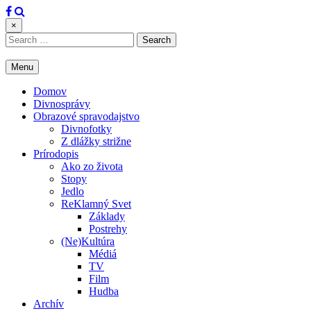
Skip
to
×
content
Search
for:
Menu
Domov
Divnosprávy
Obrazové spravodajstvo
Divnofotky
Z dlážky strižne
Prírodopis
Ako zo života
Stopy
Jedlo
ReKlamný Svet
Základy
Postrehy
(Ne)Kultúra
Médiá
TV
Film
Hudba
Archív