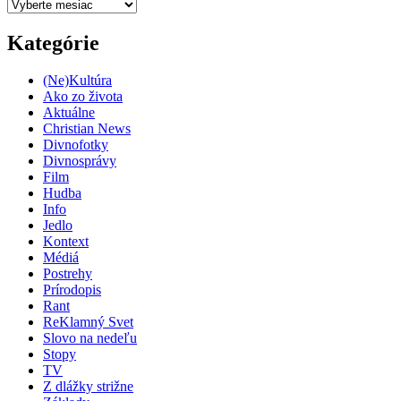
Archív
Kategórie
(Ne)Kultúra
Ako zo života
Aktuálne
Christian News
Divnofotky
Divnosprávy
Film
Hudba
Info
Jedlo
Kontext
Médiá
Postrehy
Prírodopis
Rant
ReKlamný Svet
Slovo na nedeľu
Stopy
TV
Z dlážky strižne