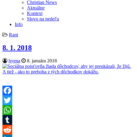
Christian News
Aktuálne
Kontext
Slovo na nedeľu
Info
Posted
Rant
in
8. 1. 2018
Author:
Published
hyena
8. januára 2018
Date:
Facebook
Twitter
WhatsApp
Tumblr