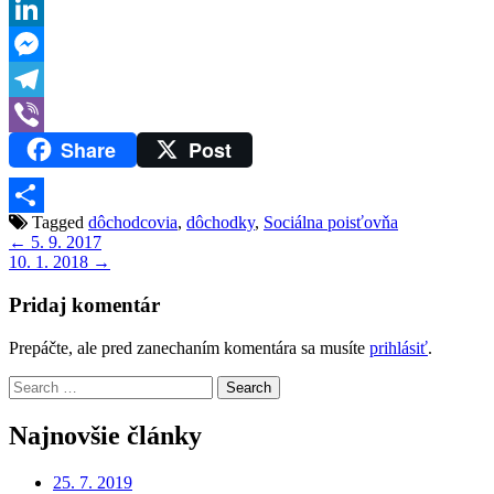
Reddit
LinkedIn
Messenger
Telegram
Share
Post
Viber
Tagged
dôchodcovia
,
dôchodky
,
Sociálna poisťovňa
Share
Navigácia
← 5. 9. 2017
10. 1. 2018 →
v
článku
Pridaj komentár
Prepáčte, ale pred zanechaním komentára sa musíte
prihlásiť
.
Search
for:
Najnovšie články
25. 7. 2019