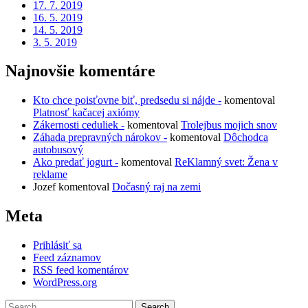
17. 7. 2019
16. 5. 2019
14. 5. 2019
3. 5. 2019
Najnovšie komentáre
Kto chce poisťovne biť, predsedu si nájde -
komentoval
Platnosť kačacej axiómy
Zákernosti ceduliek -
komentoval
Trolejbus mojich snov
Záhada prepravných nárokov -
komentoval
Dôchodca
autobusový
Ako predať jogurt -
komentoval
ReKlamný svet: Žena v
reklame
Jozef
komentoval
Dočasný raj na zemi
Meta
Prihlásiť sa
Feed záznamov
RSS feed komentárov
WordPress.org
Search