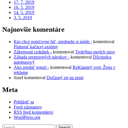
17. 7. 2019
16. 5. 2019
14. 5. 2019
3. 5. 2019
Najnovšie komentáre
Kto chce poisťovne biť, predsedu si nájde -
komentoval
Platnosť kačacej axiómy
Zákernosti ceduliek -
komentoval
Trolejbus mojich snov
Záhada prepravných nárokov -
komentoval
Dôchodca
autobusový
Ako predať jogurt -
komentoval
ReKlamný svet: Žena v
reklame
Jozef
komentoval
Dočasný raj na zemi
Meta
Prihlásiť sa
Feed záznamov
RSS feed komentárov
WordPress.org
Search