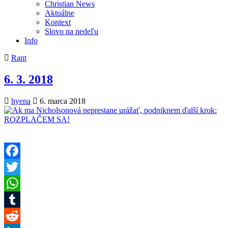
Christian News
Aktuálne
Kontext
Slovo na nedeľu
Info
Posted
Rant
in
6. 3. 2018
Author:
Published
hyena
6. marca 2018
Date:
Facebook
Twitter
WhatsApp
Tumblr