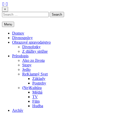
Skip
to
×
content
Search
for:
Menu
Domov
Divnosprávy
Obrazové spravodajstvo
Divnofotky
Z dlážky strižne
Prírodopis
Ako zo života
Stopy
Jedlo
ReKlamný Svet
Základy
Postrehy
(Ne)Kultúra
Médiá
TV
Film
Hudba
Archív