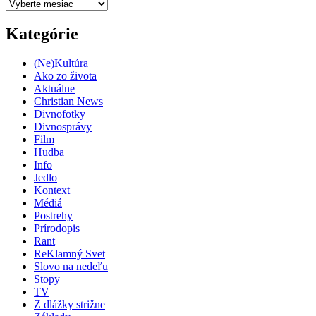
Archív
Kategórie
(Ne)Kultúra
Ako zo života
Aktuálne
Christian News
Divnofotky
Divnosprávy
Film
Hudba
Info
Jedlo
Kontext
Médiá
Postrehy
Prírodopis
Rant
ReKlamný Svet
Slovo na nedeľu
Stopy
TV
Z dlážky strižne