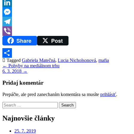
Reddit
LinkedIn
Messenger
Telegram
Share
Post
Viber
Tagged
Gabriela Matečná
,
Lucia Nicholsonová
,
mafia
Share
Navigácia
← Pohyby na mediálnom trhu
6. 3. 2018 →
v
článku
Pridaj komentár
Prepáčte, ale pred zanechaním komentára sa musíte
prihlásiť
.
Search
for:
Najnovšie články
25. 7. 2019