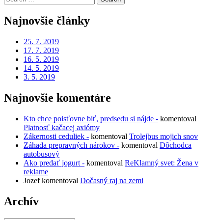
for:
Najnovšie články
25. 7. 2019
17. 7. 2019
16. 5. 2019
14. 5. 2019
3. 5. 2019
Najnovšie komentáre
Kto chce poisťovne biť, predsedu si nájde -
komentoval
Platnosť kačacej axiómy
Zákernosti ceduliek -
komentoval
Trolejbus mojich snov
Záhada prepravných nárokov -
komentoval
Dôchodca
autobusový
Ako predať jogurt -
komentoval
ReKlamný svet: Žena v
reklame
Jozef
komentoval
Dočasný raj na zemi
Archív