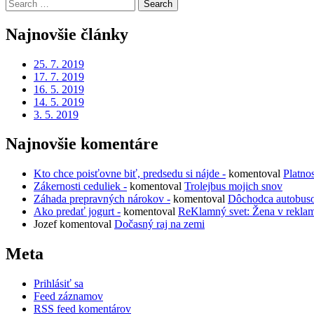
Search
for:
Najnovšie články
25. 7. 2019
17. 7. 2019
16. 5. 2019
14. 5. 2019
3. 5. 2019
Najnovšie komentáre
Kto chce poisťovne biť, predsedu si nájde -
komentoval
Platno
Zákernosti ceduliek -
komentoval
Trolejbus mojich snov
Záhada prepravných nárokov -
komentoval
Dôchodca autobus
Ako predať jogurt -
komentoval
ReKlamný svet: Žena v rekla
Jozef
komentoval
Dočasný raj na zemi
Meta
Prihlásiť sa
Feed záznamov
RSS feed komentárov