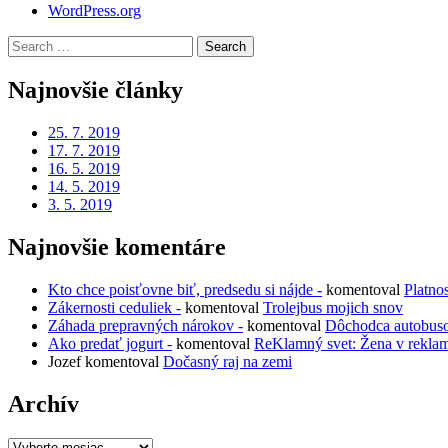
WordPress.org
Search
for:
Najnovšie články
25. 7. 2019
17. 7. 2019
16. 5. 2019
14. 5. 2019
3. 5. 2019
Najnovšie komentáre
Kto chce poisťovne biť, predsedu si nájde -
komentoval
Platno
Zákernosti ceduliek -
komentoval
Trolejbus mojich snov
Záhada prepravných nárokov -
komentoval
Dôchodca autobus
Ako predať jogurt -
komentoval
ReKlamný svet: Žena v rekla
Jozef
komentoval
Dočasný raj na zemi
Archív
Archív