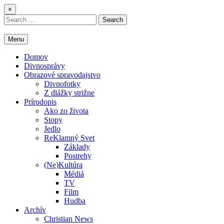
Skip
×
to
Search
content
for:
Menu
Domov
Divnosprávy
Obrazové spravodajstvo
Divnofotky
Z dlážky strižne
Prírodopis
Ako zo života
Stopy
Jedlo
ReKlamný Svet
Základy
Postrehy
(Ne)Kultúra
Médiá
TV
Film
Hudba
Archív
Christian News