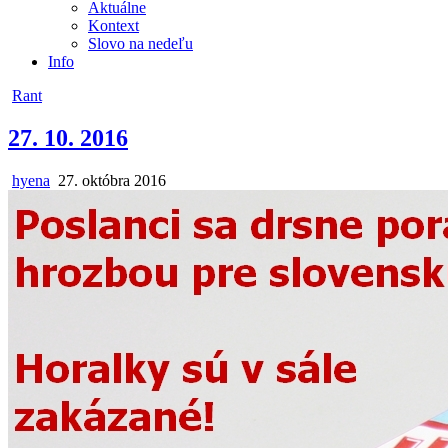
Aktuálne
Kontext
Slovo na nedeľu
Info
Posted
Rant
in
27. 10. 2016
Author:
Published
hyena
27. októbra 2016
Date: