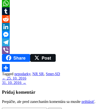
Twitter
WhatsApp
Tumblr
Reddit
LinkedIn
Messenger
Telegram
Share
Post
Viber
Tagged
nepodarky
,
NR SR
,
Smer-SD
Share
Navigácia
← 25. 10. 2016
31. 10. 2016 →
v
článku
Pridaj komentár
Prepáčte, ale pred zanechaním komentára sa musíte
prihlásiť
.