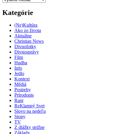
Kategórie
(Ne)Kultúra
Ako zo života
Aktuálne
Christian News
Divnofotky
Divnosprávy
Film
Hudba
Info
Jedlo
Kontext
Médiá
Postrehy
Prírodopis
Rant
ReKlamný Svet
Slovo na nedeľu
Stopy
TV
Z dlážky strižne
Základy