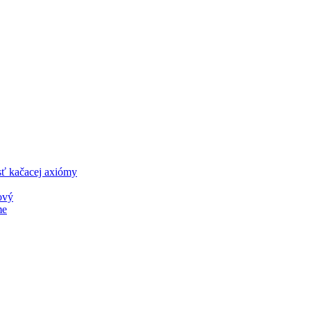
sť kačacej axiómy
ový
me