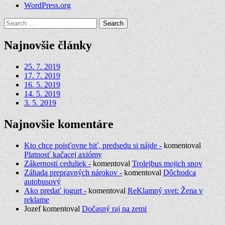
WordPress.org
Search
for:
Najnovšie články
25. 7. 2019
17. 7. 2019
16. 5. 2019
14. 5. 2019
3. 5. 2019
Najnovšie komentáre
Kto chce poisťovne biť, predsedu si nájde -
komentoval
Platnosť kačacej axiómy
Zákernosti ceduliek -
komentoval
Trolejbus mojich snov
Záhada prepravných nárokov -
komentoval
Dôchodca
autobusový
Ako predať jogurt -
komentoval
ReKlamný svet: Žena v
reklame
Jozef
komentoval
Dočasný raj na zemi