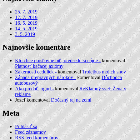
25. 7. 2019
17. 7. 2019
16. 5. 2019
14. 5. 2019
3. 5. 2019
Najnovšie komentáre
Kto chce poisťovne biť, predsedu si nájde -
komentoval
Platnosť kačacej axiómy
Zákernosti ceduliek -
komentoval
Trolejbus mojich snov
Záhada prepravných nárokov -
komentoval
Dôchodca
autobusový
Ako predať jogurt -
komentoval
ReKlamný svet: Žena v
reklame
Jozef
komentoval
Dočasný raj na zemi
Meta
Prihlásiť sa
Feed záznamov
RSS feed komentárov