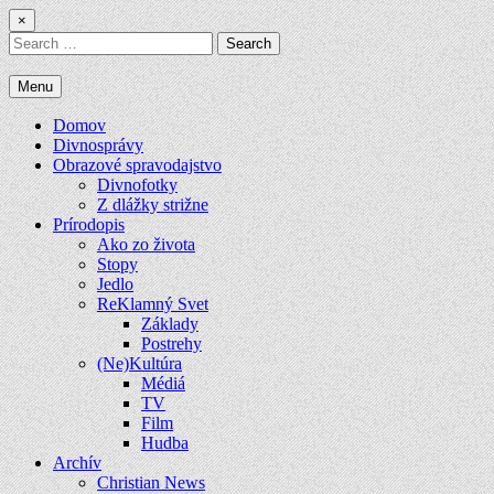
Skip
×
to
Search
content
for:
Menu
Domov
Divnosprávy
Obrazové spravodajstvo
Divnofotky
Z dlážky strižne
Prírodopis
Ako zo života
Stopy
Jedlo
ReKlamný Svet
Základy
Postrehy
(Ne)Kultúra
Médiá
TV
Film
Hudba
Archív
Christian News