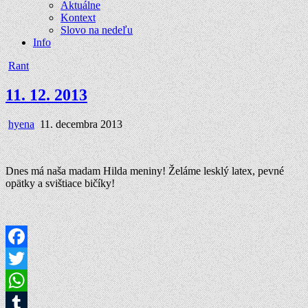
Aktuálne
Kontext
Slovo na nedeľu
Info
Posted
Rant
in
11. 12. 2013
Author:
Published
hyena
11. decembra 2013
Date:
Dnes má naša madam Hilda meniny! Želáme lesklý latex, pevné
opätky a svištiace bičíky!
Facebook
Twitter
WhatsApp