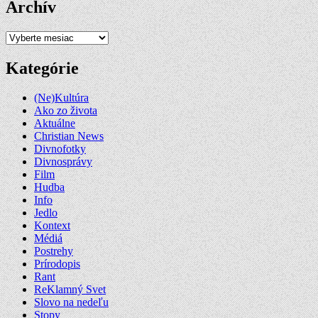
Archív
Archív
Kategórie
(Ne)Kultúra
Ako zo života
Aktuálne
Christian News
Divnofotky
Divnosprávy
Film
Hudba
Info
Jedlo
Kontext
Médiá
Postrehy
Prírodopis
Rant
ReKlamný Svet
Slovo na nedeľu
Stopy