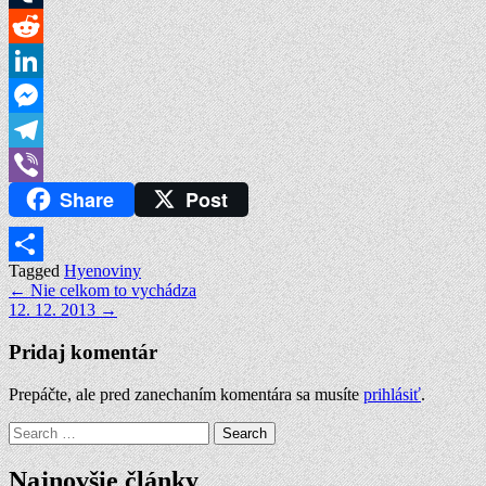
Tumblr
Reddit
LinkedIn
Messenger
Telegram
Share
Post
Viber
Tagged
Hyenoviny
Share
Navigácia
← Nie celkom to vychádza
12. 12. 2013 →
v
článku
Pridaj komentár
Prepáčte, ale pred zanechaním komentára sa musíte
prihlásiť
.
Search
for:
Najnovšie články