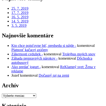
25. 7. 2019
17. 7. 2019
16. 5. 2019
14. 5. 2019
3. 5. 2019
Najnovšie komentáre
Kto chce poisťovne biť, predsedu si nájde -
komentoval
Platnosť kačacej axiómy
Zákernosti ceduliek -
komentoval
Trolejbus mojich snov
Záhada prepravných nárokov -
komentoval
Dôchodca
autobusový
Ako predať jogurt -
komentoval
ReKlamný svet: Žena v
reklame
Jozef
komentoval
Dočasný raj na zemi
Archív
Archív
Kategórie