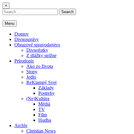
Skip
×
to
Search
content
for:
Menu
Domov
Divnosprávy
Obrazové spravodajstvo
Divnofotky
Z dlážky strižne
Prírodopis
Ako zo života
Stopy
Jedlo
ReKlamný Svet
Základy
Postrehy
(Ne)Kultúra
Médiá
TV
Film
Hudba
Archív
Christian News