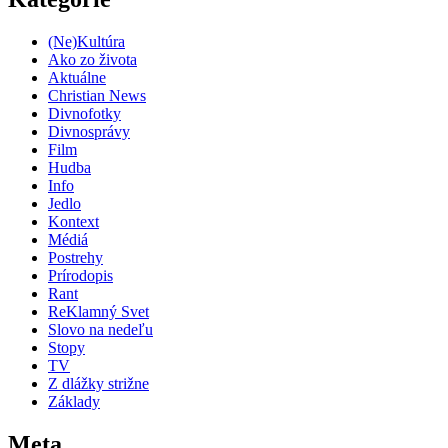
(Ne)Kultúra
Ako zo života
Aktuálne
Christian News
Divnofotky
Divnosprávy
Film
Hudba
Info
Jedlo
Kontext
Médiá
Postrehy
Prírodopis
Rant
ReKlamný Svet
Slovo na nedeľu
Stopy
TV
Z dlážky strižne
Základy
Meta