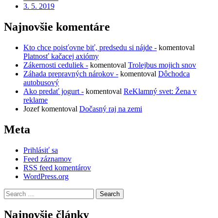
3. 5. 2019
Najnovšie komentáre
Kto chce poisťovne biť, predsedu si nájde -
komentoval
Platnosť kačacej axiómy
Zákernosti ceduliek -
komentoval
Trolejbus mojich snov
Záhada prepravných nárokov -
komentoval
Dôchodca
autobusový
Ako predať jogurt -
komentoval
ReKlamný svet: Žena v
reklame
Jozef
komentoval
Dočasný raj na zemi
Meta
Prihlásiť sa
Feed záznamov
RSS feed komentárov
WordPress.org
Search
for:
Najnovšie články