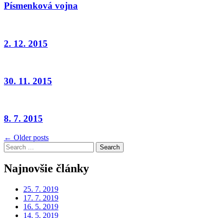
Písmenková vojna
2. 12. 2015
30. 11. 2015
8. 7. 2015
Navigácia
← Older posts
Search
v
for:
článkoch
Najnovšie články
25. 7. 2019
17. 7. 2019
16. 5. 2019
14. 5. 2019