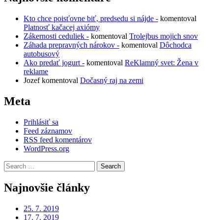
Kto chce poisťovne biť, predsedu si nájde -
komentoval
Platnosť kačacej axiómy
Zákernosti ceduliek -
komentoval
Trolejbus mojich snov
Záhada prepravných nárokov -
komentoval
Dôchodca
autobusový
Ako predať jogurt -
komentoval
ReKlamný svet: Žena v
reklame
Jozef
komentoval
Dočasný raj na zemi
Meta
Prihlásiť sa
Feed záznamov
RSS feed komentárov
WordPress.org
Search
for:
Najnovšie články
25. 7. 2019
17. 7. 2019