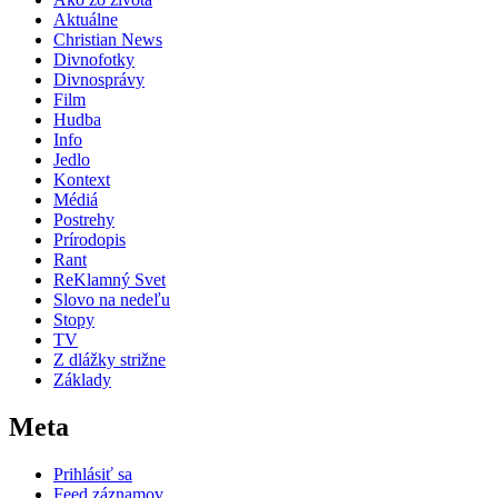
Aktuálne
Christian News
Divnofotky
Divnosprávy
Film
Hudba
Info
Jedlo
Kontext
Médiá
Postrehy
Prírodopis
Rant
ReKlamný Svet
Slovo na nedeľu
Stopy
TV
Z dlážky strižne
Základy
Meta
Prihlásiť sa
Feed záznamov