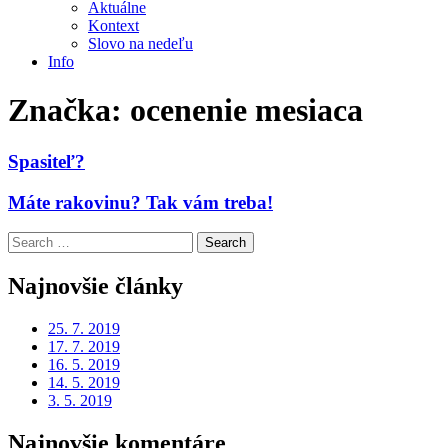
Aktuálne
Kontext
Slovo na nedeľu
Info
Značka:
ocenenie mesiaca
Spasiteľ?
Máte rakovinu? Tak vám treba!
Search
for:
Najnovšie články
25. 7. 2019
17. 7. 2019
16. 5. 2019
14. 5. 2019
3. 5. 2019
Najnovšie komentáre