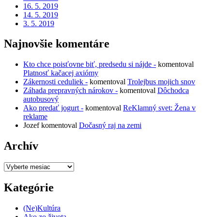
16. 5. 2019
14. 5. 2019
3. 5. 2019
Najnovšie komentáre
Kto chce poisťovne biť, predsedu si nájde -
komentoval
Platnosť kačacej axiómy
Zákernosti ceduliek -
komentoval
Trolejbus mojich snov
Záhada prepravných nárokov -
komentoval
Dôchodca
autobusový
Ako predať jogurt -
komentoval
ReKlamný svet: Žena v
reklame
Jozef
komentoval
Dočasný raj na zemi
Archív
Archív
Kategórie
(Ne)Kultúra
Ako zo života