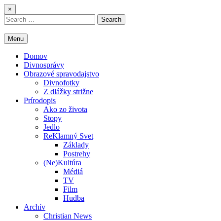
Skip
×
to
Search
content
for:
Menu
Domov
Divnosprávy
Obrazové spravodajstvo
Divnofotky
Z dlážky strižne
Prírodopis
Ako zo života
Stopy
Jedlo
ReKlamný Svet
Základy
Postrehy
(Ne)Kultúra
Médiá
TV
Film
Hudba
Archív
Christian News