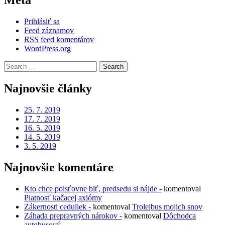
Meta
Prihlásiť sa
Feed záznamov
RSS feed komentárov
WordPress.org
Search
for:
Najnovšie články
25. 7. 2019
17. 7. 2019
16. 5. 2019
14. 5. 2019
3. 5. 2019
Najnovšie komentáre
Kto chce poisťovne biť, predsedu si nájde -
komentoval
Platnosť kačacej axiómy
Zákernosti ceduliek -
komentoval
Trolejbus mojich snov
Záhada prepravných nárokov -
komentoval
Dôchodca
autobusový