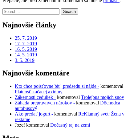
Prepáčte, ale pred zanechaním komentára sa musíte
prihlásiť
.
Search
for:
Najnovšie články
25. 7. 2019
17. 7. 2019
16. 5. 2019
14. 5. 2019
3. 5. 2019
Najnovšie komentáre
Kto chce poisťovne biť, predsedu si nájde -
komentoval
Platnosť kačacej axiómy
Zákernosti ceduliek -
komentoval
Trolejbus mojich snov
Záhada prepravných nárokov -
komentoval
Dôchodca
autobusový
Ako predať jogurt -
komentoval
ReKlamný svet: Žena v
reklame
Jozef
komentoval
Dočasný raj na zemi