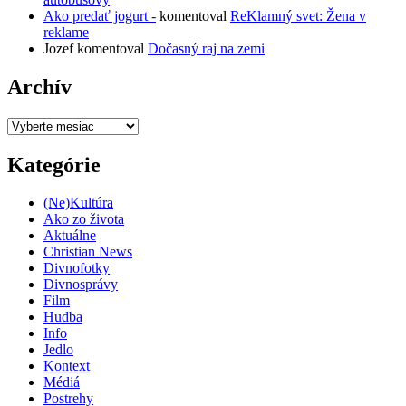
Ako predať jogurt -
komentoval
ReKlamný svet: Žena v
reklame
Jozef
komentoval
Dočasný raj na zemi
Archív
Archív
Kategórie
(Ne)Kultúra
Ako zo života
Aktuálne
Christian News
Divnofotky
Divnosprávy
Film
Hudba
Info
Jedlo
Kontext
Médiá
Postrehy