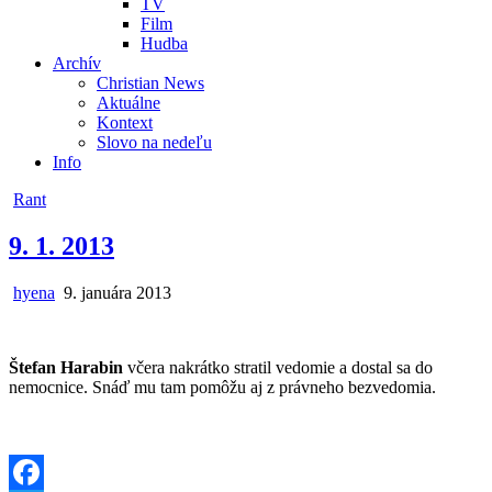
TV
Film
Hudba
Archív
Christian News
Aktuálne
Kontext
Slovo na nedeľu
Info
Posted
Rant
in
9. 1. 2013
Author:
Published
hyena
9. januára 2013
Date:
Štefan Harabin
včera nakrátko stratil vedomie a dostal sa do
nemocnice. Snáď mu tam pomôžu aj z právneho bezvedomia.