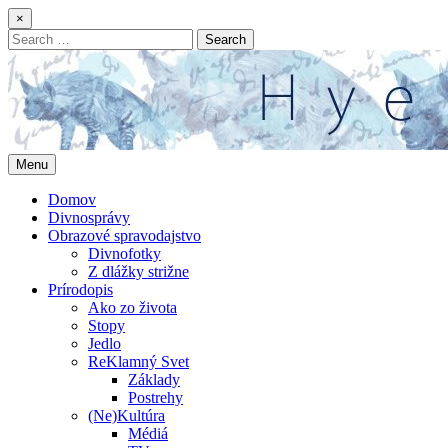
Skip
×
to
Search
content
for:
Menu
Domov
Divnosprávy
Obrazové spravodajstvo
Divnofotky
Z dlážky strižne
Prírodopis
Ako zo života
Stopy
Jedlo
ReKlamný Svet
Základy
Postrehy
(Ne)Kultúra
Médiá