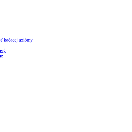
sť kačacej axiómy
ový
me