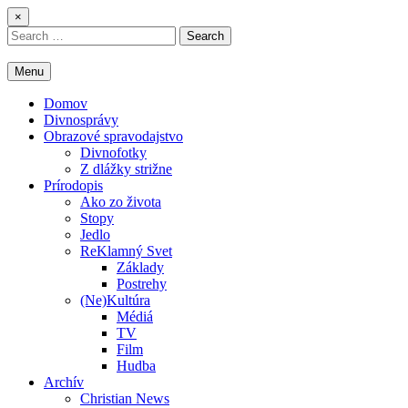
Skip
×
to
Search
content
for:
Menu
Domov
Divnosprávy
Obrazové spravodajstvo
Divnofotky
Z dlážky strižne
Prírodopis
Ako zo života
Stopy
Jedlo
ReKlamný Svet
Základy
Postrehy
(Ne)Kultúra
Médiá
TV
Film
Hudba
Archív
Christian News