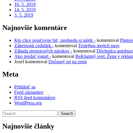
16. 5. 2019
14. 5. 2019
3. 5. 2019
Najnovšie komentáre
Kto chce poisťovne biť, predsedu si nájde -
komentoval
Platno
Zákernosti ceduliek -
komentoval
Trolejbus mojich snov
Záhada prepravných nárokov -
komentoval
Dôchodca autobus
Ako predať jogurt -
komentoval
ReKlamný svet: Žena v rekla
Jozef
komentoval
Dočasný raj na zemi
Meta
Prihlásiť sa
Feed záznamov
RSS feed komentárov
WordPress.org
Search
for:
Najnovšie články