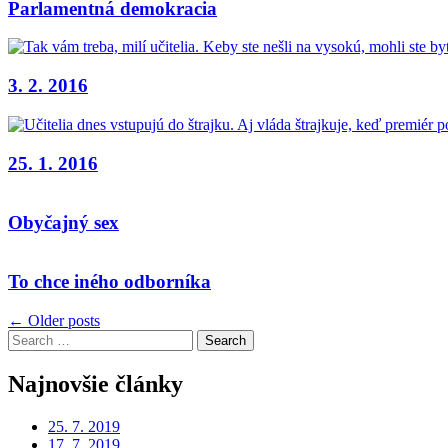
Parlamentná demokracia
3. 2. 2016
25. 1. 2016
Obyčajný sex
To chce iného odborníka
Navigácia
← Older posts
Search
v
for:
článkoch
Najnovšie články
25. 7. 2019
17. 7. 2019