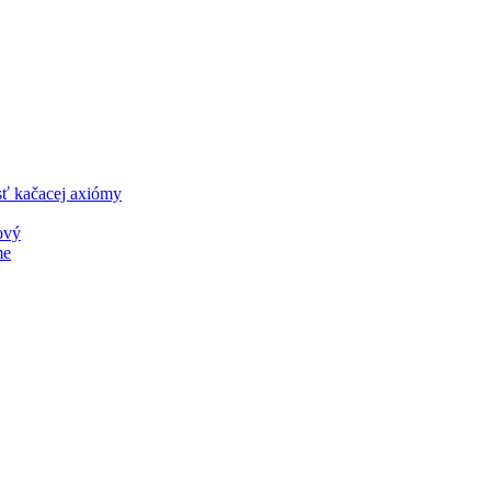
sť kačacej axiómy
ový
me