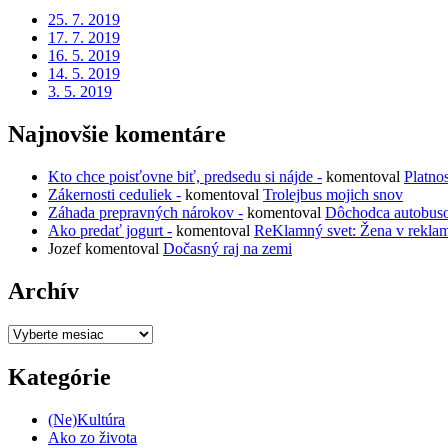
25. 7. 2019
17. 7. 2019
16. 5. 2019
14. 5. 2019
3. 5. 2019
Najnovšie komentáre
Kto chce poisťovne biť, predsedu si nájde -
komentoval
Platno
Zákernosti ceduliek -
komentoval
Trolejbus mojich snov
Záhada prepravných nárokov -
komentoval
Dôchodca autobus
Ako predať jogurt -
komentoval
ReKlamný svet: Žena v rekla
Jozef
komentoval
Dočasný raj na zemi
Archív
Archív
Kategórie
(Ne)Kultúra
Ako zo života