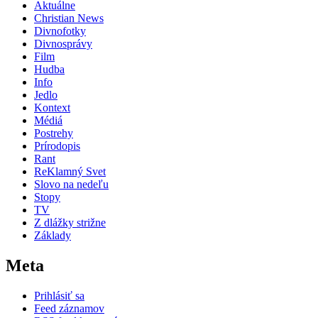
Aktuálne
Christian News
Divnofotky
Divnosprávy
Film
Hudba
Info
Jedlo
Kontext
Médiá
Postrehy
Prírodopis
Rant
ReKlamný Svet
Slovo na nedeľu
Stopy
TV
Z dlážky strižne
Základy
Meta
Prihlásiť sa
Feed záznamov