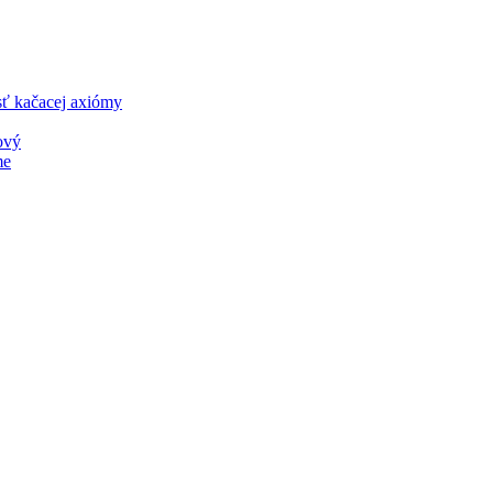
sť kačacej axiómy
ový
me