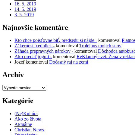
16. 5. 2019
14. 5. 2019
3. 5. 2019
Najnovšie komentáre
Kto chce poisťovne biť, predsedu si nájde -
komentoval
Platno
Zákernosti ceduliek -
komentoval
Trolejbus mojich snov
Záhada prepravných nárokov -
komentoval
Dôchodca autobus
Ako predať jogurt -
komentoval
ReKlamný svet: Žena v rekla
Jozef
komentoval
Dočasný raj na zemi
Archív
Archív
Kategórie
(Ne)Kultúra
Ako zo života
Aktuálne
Christian News