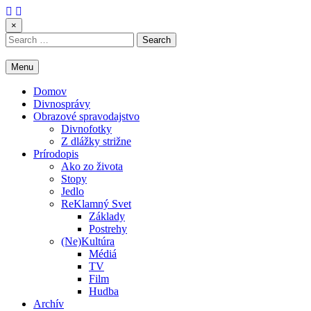
Skip
to
×
content
Search
for:
Menu
Domov
Divnosprávy
Obrazové spravodajstvo
Divnofotky
Z dlážky strižne
Prírodopis
Ako zo života
Stopy
Jedlo
ReKlamný Svet
Základy
Postrehy
(Ne)Kultúra
Médiá
TV
Film
Hudba
Archív