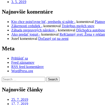
3. 5. 2019
Najnovšie komentáre
Kto chce poisťovne biť, predsedu si nájde -
komentoval
Platno
Zákernosti ceduliek -
komentoval
Trolejbus mojich snov
Záhada prepravných nárokov -
komentoval
Dôchodca autobus
Ako predať jogurt -
komentoval
ReKlamný svet: Žena v rekla
Jozef
komentoval
Dočasný raj na zemi
Meta
Prihlásiť sa
Feed záznamov
RSS feed komentárov
WordPress.org
Search
for:
Najnovšie články
25. 7. 2019
17. 7. 2019