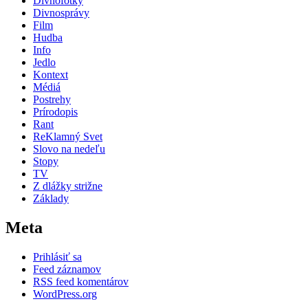
Divnofotky
Divnosprávy
Film
Hudba
Info
Jedlo
Kontext
Médiá
Postrehy
Prírodopis
Rant
ReKlamný Svet
Slovo na nedeľu
Stopy
TV
Z dlážky strižne
Základy
Meta
Prihlásiť sa
Feed záznamov
RSS feed komentárov
WordPress.org