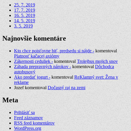
25. 7. 2019
17. 7. 2019
16. 5. 2019
14. 5. 2019
3. 5. 2019
Najnovšie komentáre
Kto chce poisťovne biť, predsedu si nájde -
komentoval
Platnosť kačacej axiómy
Zákernosti ceduliek -
komentoval
Trolejbus mojich snov
Záhada prepravných nárokov -
komentoval
Dôchodca
autobusový
Ako predať jogurt -
komentoval
ReKlamný svet: Žena v
reklame
Jozef
komentoval
Dočasný raj na zemi
Meta
Prihlásiť sa
Feed záznamov
RSS feed komentárov
WordPress.org