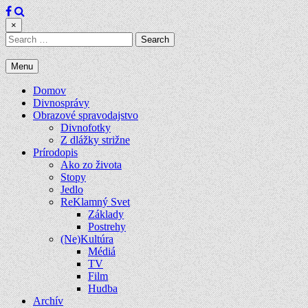
Skip
to
×
content
Search
for:
Menu
Domov
Divnosprávy
Obrazové spravodajstvo
Divnofotky
Z dlážky strižne
Prírodopis
Ako zo života
Stopy
Jedlo
ReKlamný Svet
Základy
Postrehy
(Ne)Kultúra
Médiá
TV
Film
Hudba
Archív