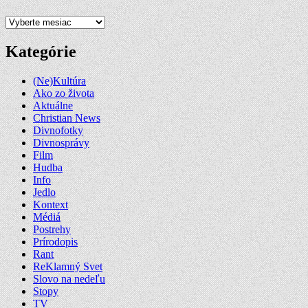
Archív
Kategórie
(Ne)Kultúra
Ako zo života
Aktuálne
Christian News
Divnofotky
Divnosprávy
Film
Hudba
Info
Jedlo
Kontext
Médiá
Postrehy
Prírodopis
Rant
ReKlamný Svet
Slovo na nedeľu
Stopy
TV