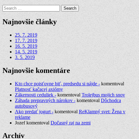
Search
for:
Najnovšie články
25. 7. 2019
17. 7. 2019
16. 5. 2019
14. 5. 2019
3. 5. 2019
Najnovšie komentáre
Kto chce poisťovne biť, predsedu si nájde -
komentoval
Platnosť kačacej axiómy
Zákernosti ceduliek -
komentoval
Trolejbus mojich snov
Záhada prepravných nárokov -
komentoval
Dôchodca
autobusový
Ako predať jogurt -
komentoval
ReKlamný svet: Žena v
reklame
Jozef
komentoval
Dočasný raj na zemi
Archív