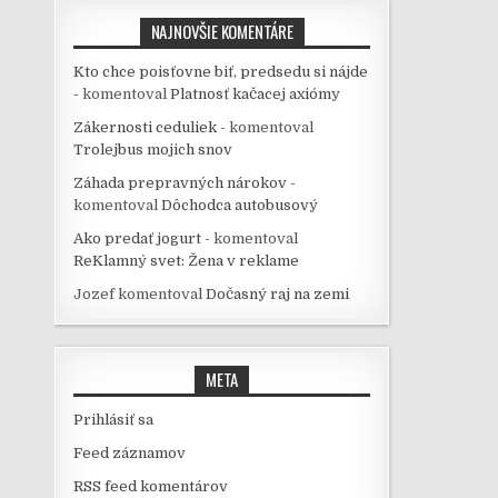
NAJNOVŠIE KOMENTÁRE
Kto chce poisťovne biť, predsedu si nájde
-
komentoval
Platnosť kačacej axiómy
Zákernosti ceduliek -
komentoval
Trolejbus mojich snov
Záhada prepravných nárokov -
komentoval
Dôchodca autobusový
Ako predať jogurt -
komentoval
ReKlamný svet: Žena v reklame
Jozef
komentoval
Dočasný raj na zemi
META
Prihlásiť sa
Feed záznamov
RSS feed komentárov