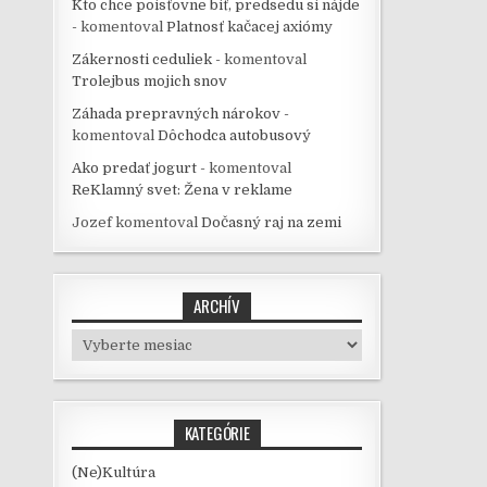
Kto chce poisťovne biť, predsedu si nájde
-
komentoval
Platnosť kačacej axiómy
Zákernosti ceduliek -
komentoval
Trolejbus mojich snov
Záhada prepravných nárokov -
komentoval
Dôchodca autobusový
Ako predať jogurt -
komentoval
ReKlamný svet: Žena v reklame
Jozef
komentoval
Dočasný raj na zemi
ARCHÍV
Archív
KATEGÓRIE
(Ne)Kultúra