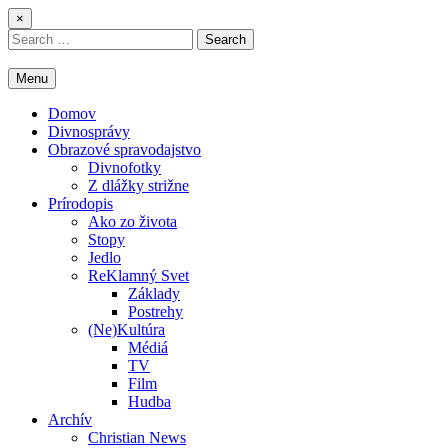
Skip
×
to
Search
content
for:
Menu
Domov
Divnosprávy
Obrazové spravodajstvo
Divnofotky
Z dlážky strižne
Prírodopis
Ako zo života
Stopy
Jedlo
ReKlamný Svet
Základy
Postrehy
(Ne)Kultúra
Médiá
TV
Film
Hudba
Archív
Christian News