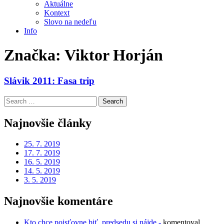
Aktuálne
Kontext
Slovo na nedeľu
Info
Značka:
Viktor Horján
Slávik 2011: Fasa trip
Search
for:
Najnovšie články
25. 7. 2019
17. 7. 2019
16. 5. 2019
14. 5. 2019
3. 5. 2019
Najnovšie komentáre
Kto chce poisťovne biť, predsedu si nájde -
komentoval