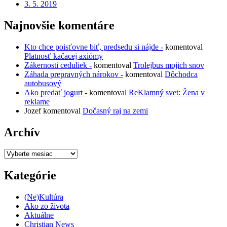
3. 5. 2019
Najnovšie komentáre
Kto chce poisťovne biť, predsedu si nájde -
komentoval
Platnosť kačacej axiómy
Zákernosti ceduliek -
komentoval
Trolejbus mojich snov
Záhada prepravných nárokov -
komentoval
Dôchodca
autobusový
Ako predať jogurt -
komentoval
ReKlamný svet: Žena v
reklame
Jozef
komentoval
Dočasný raj na zemi
Archív
Archív
Kategórie
(Ne)Kultúra
Ako zo života
Aktuálne
Christian News