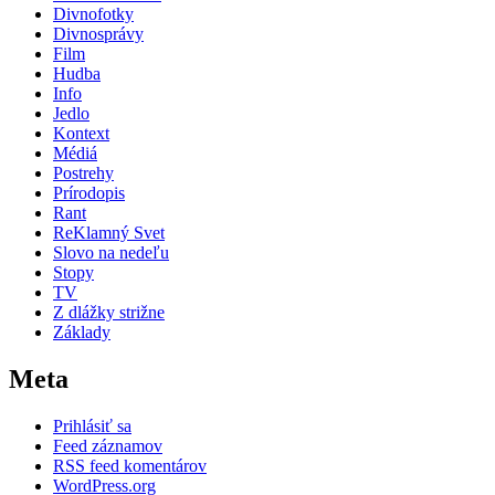
Divnofotky
Divnosprávy
Film
Hudba
Info
Jedlo
Kontext
Médiá
Postrehy
Prírodopis
Rant
ReKlamný Svet
Slovo na nedeľu
Stopy
TV
Z dlážky strižne
Základy
Meta
Prihlásiť sa
Feed záznamov
RSS feed komentárov
WordPress.org