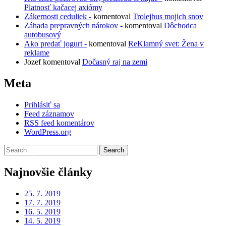
Platnosť kačacej axiómy
Zákernosti ceduliek -
komentoval
Trolejbus mojich snov
Záhada prepravných nárokov -
komentoval
Dôchodca
autobusový
Ako predať jogurt -
komentoval
ReKlamný svet: Žena v
reklame
Jozef
komentoval
Dočasný raj na zemi
Meta
Prihlásiť sa
Feed záznamov
RSS feed komentárov
WordPress.org
Search
for:
Najnovšie články
25. 7. 2019
17. 7. 2019
16. 5. 2019
14. 5. 2019