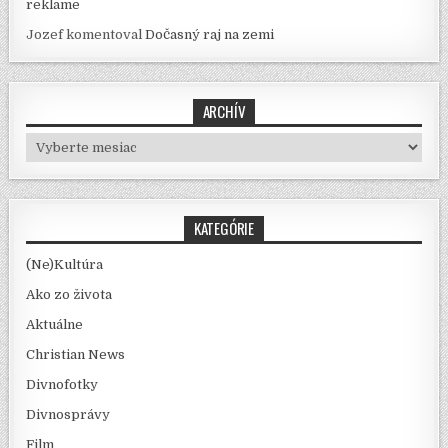
reklame
Jozef
komentoval
Dočasný raj na zemi
ARCHÍV
Archív
KATEGÓRIE
(Ne)Kultúra
Ako zo života
Aktuálne
Christian News
Divnofotky
Divnosprávy
Film