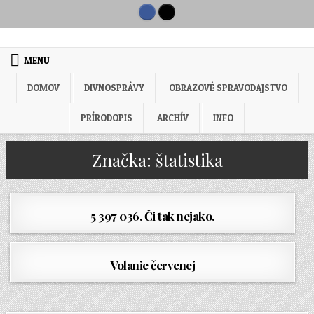
Skip to content
MENU
DOMOV
DIVNOSPRÁVY
OBRAZOVÉ SPRAVODAJSTVO
PRÍRODOPIS
ARCHÍV
INFO
Značka:
štatistika
5 397 036. Či tak nejako.
Volanie červenej