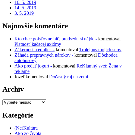
16. 5. 2019
14. 5. 2019
3. 5. 2019
Najnovšie komentáre
Kto chce poisťovne biť, predsedu si nájde -
komentoval
Platnosť kačacej axiómy
Zákernosti ceduliek -
komentoval
Trolejbus mojich snov
Záhada prepravných nárokov -
komentoval
Dôchodca
autobusový
Ako predať jogurt -
komentoval
ReKlamný svet: Žena v
reklame
Jozef
komentoval
Dočasný raj na zemi
Archív
Archív
Kategórie
(Ne)Kultúra
Ako zo života