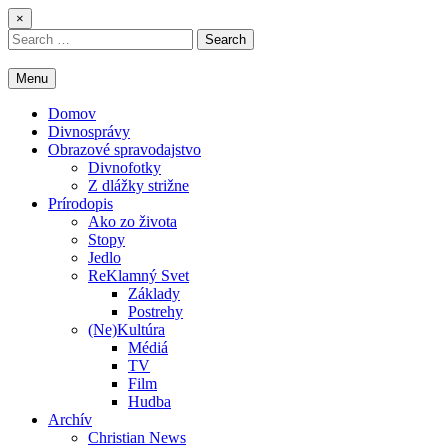
Skip
×
to
Search
content
for:
Menu
Domov
Divnosprávy
Obrazové spravodajstvo
Divnofotky
Z dlážky strižne
Prírodopis
Ako zo života
Stopy
Jedlo
ReKlamný Svet
Základy
Postrehy
(Ne)Kultúra
Médiá
TV
Film
Hudba
Archív
Christian News