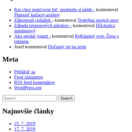
Kto chce poisťovne biť, predsedu si nájde -
komentoval
Platnosť kačacej axiómy
Zákernosti ceduliek -
komentoval
Trolejbus mojich snov
Záhada prepravných nárokov -
komentoval
Dôchodca
autobusový
Ako predať jogurt -
komentoval
ReKlamný svet: Žena v
reklame
Jozef
komentoval
Dočasný raj na zemi
Meta
Prihlásiť sa
Feed záznamov
RSS feed komentárov
WordPress.org
Search
for:
Najnovšie články
25. 7. 2019
17. 7. 2019