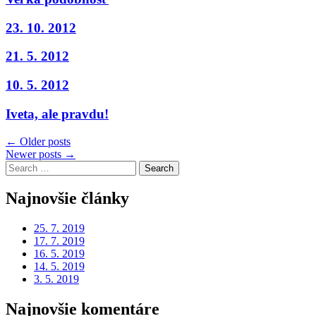
23. 10. 2012
21. 5. 2012
10. 5. 2012
Iveta, ale pravdu!
Navigácia
← Older posts
Newer posts →
v
Search
článkoch
for:
Najnovšie články
25. 7. 2019
17. 7. 2019
16. 5. 2019
14. 5. 2019
3. 5. 2019
Najnovšie komentáre