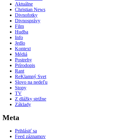
Aktuálne
Christian News
Divnofotky
Divnosprávy
Film
Hudba
Info
Jedlo
Kontext
Médiá
Postrehy
Prírodopis
Rant
ReKlamný Svet
Slovo na nedeľu
Stopy
TV
Z dlážky strižne
Základy
Meta
Prihlásiť sa
Feed záznamov