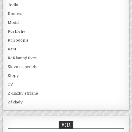
Jedlo
Kontext
Médiá
Postrehy
Prírodopis
Rant
ReKlamný Svet
Slovo na nedeľu
Stopy
TV
Z dlážky strižne
Základy
META