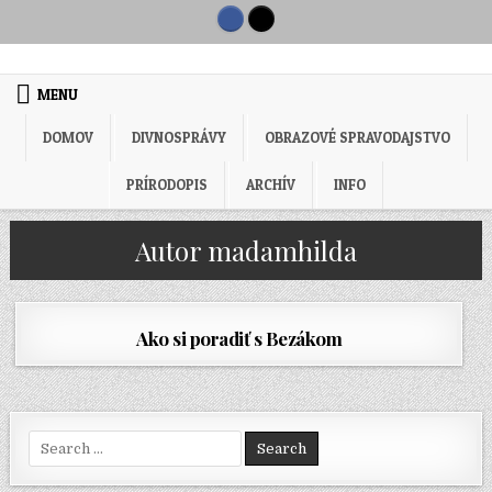
Skip to content
MENU
DOMOV
DIVNOSPRÁVY
OBRAZOVÉ SPRAVODAJSTVO
PRÍRODOPIS
ARCHÍV
INFO
Autor
madamhilda
Ako si poradiť s Bezákom
Search for: