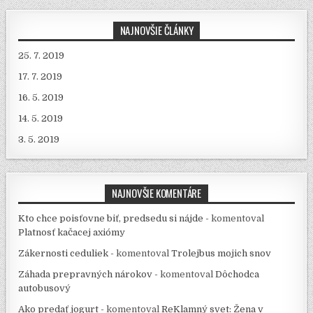
NAJNOVŠIE ČLÁNKY
25. 7. 2019
17. 7. 2019
16. 5. 2019
14. 5. 2019
3. 5. 2019
NAJNOVŠIE KOMENTÁRE
Kto chce poisťovne biť, predsedu si nájde -
komentoval
Platnosť kačacej axiómy
Zákernosti ceduliek -
komentoval
Trolejbus mojich snov
Záhada prepravných nárokov -
komentoval
Dôchodca
autobusový
Ako predať jogurt -
komentoval
ReKlamný svet: Žena v