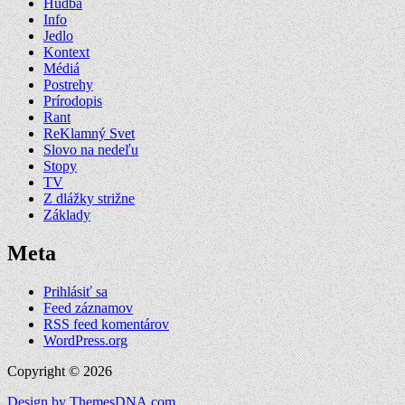
Hudba
Info
Jedlo
Kontext
Médiá
Postrehy
Prírodopis
Rant
ReKlamný Svet
Slovo na nedeľu
Stopy
TV
Z dlážky strižne
Základy
Meta
Prihlásiť sa
Feed záznamov
RSS feed komentárov
WordPress.org
Copyright © 2026
Design by ThemesDNA.com