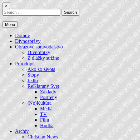
Skip
×
to
Search
content
for:
Menu
Domov
Divnosprávy
Obrazové spravodajstvo
Divnofotky
Z dlážky strižne
Prírodopis
Ako zo života
Stopy
Jedlo
ReKlamný Svet
Základy
Postrehy
(Ne)Kultúra
Médiá
TV
Film
Hudba
Archív
Christian News