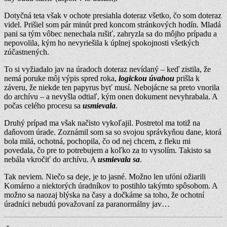
Dotyčná teta však v ochote presiahla doteraz všetko, čo som doteraz
videl. Prišiel som pár minút pred koncom stránkových hodín. Mladá
pani sa tým vôbec nenechala rušiť, zahryzla sa do môjho prípadu a
nepovolila, kým ho nevyriešila k úplnej spokojnosti všetkých
zúčastnených.
To si vyžiadalo jav na úradoch doteraz nevídaný – keď zistila, že
nemá poruke môj výpis spred roka,
logickou úvahou
prišla k
záveru, že niekde ten papyrus byť musí. Nebojácne sa preto vnorila
do archívu – a nevyšla odtiaľ, kým onen dokument nevyhrabala. A
počas celého procesu sa
usmievala
.
Druhý prípad ma však načisto vykoľajil. Postretol ma totiž na
daňovom úrade. Zoznámil som sa so svojou správkyňou dane, ktorá
bola milá, ochotná, pochopila, čo od nej chcem, z fleku mi
povedala, čo pre to potrebujem a koľko za to vysolím. Takisto sa
nebála vkročiť do archívu. A
usmievala sa
.
Tak neviem. Niečo sa deje, je to jasné. Možno len ufóni ožiarili
Komárno a niektorých úradníkov to postihlo takýmto spôsobom. A
možno sa naozaj blýska na časy a dočkáme sa toho, že ochotní
úradníci nebudú považovaní za paranormálny jav…