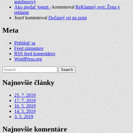
autobusový
Ako predať jogurt -
komentoval
ReKlamný svet: Žena v
reklame
Jozef
komentoval
Dočasný raj na zemi
Meta
Prihlásiť sa
Feed záznamov
RSS feed komentárov
WordPress.org
Search
for:
Najnovšie články
25. 7. 2019
17. 7. 2019
16. 5. 2019
14. 5. 2019
3. 5. 2019
Najnovšie komentáre