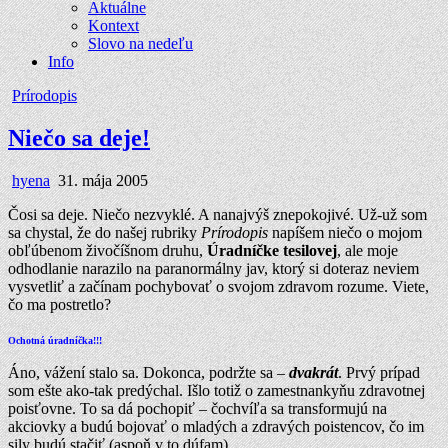
Aktuálne
Kontext
Slovo na nedeľu
Info
Posted
Prírodopis
in
Niečo sa deje!
Author:
Published
hyena
31. mája 2005
Date:
Čosi sa deje. Niečo nezvyklé. A nanajvýš znepokojivé. Už-už som
sa chystal, že do našej rubriky
Prírodopis
napíšem niečo o mojom
obľúbenom živočíšnom druhu,
Úradníčke tesilovej
, ale moje
odhodlanie narazilo na paranormálny jav, ktorý si doteraz neviem
vysvetliť a začínam pochybovať o svojom zdravom rozume. Viete,
čo ma postretlo?
Ochotná úradníčka!!!
Áno, vážení stalo sa. Dokonca, podržte sa –
dvakrát
. Prvý prípad
som ešte ako-tak predýchal. Išlo totiž o zamestnankyňu zdravotnej
poisťovne. To sa dá pochopiť – čochvíľa sa transformujú na
akciovky a budú bojovať o mladých a zdravých poistencov, čo im
sily budú stačiť (aspoň v to dúfam).