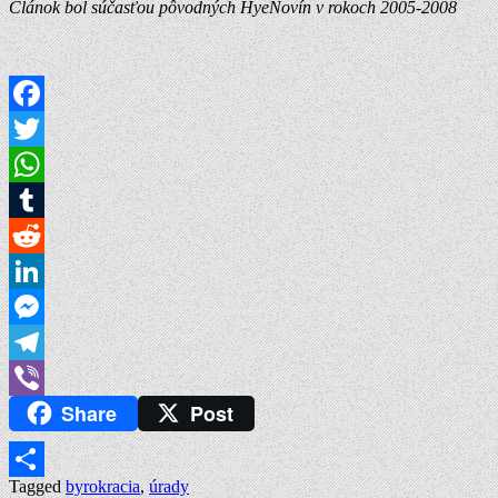
Článok bol súčasťou pôvodných HyeNovín v rokoch 2005-2008
Facebook
Twitter
WhatsApp
Tumblr
Reddit
LinkedIn
Messenger
Telegram
Share
Post
Viber
Tagged
byrokracia
,
úrady
Share