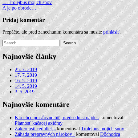
Navigácia
← Trolejbus mojich snov
A je po obrode… →
v
článku
Pridaj komentár
Prepáčte, ale pred zanechaním komentára sa musíte
prihlásiť
.
Search
for:
Najnovšie články
25. 7. 2019
17. 7. 2019
16. 5. 2019
14. 5. 2019
3. 5. 2019
Najnovšie komentáre
Kto chce poisťovne biť, predsedu si nájde -
komentoval
Platnosť kačacej axiómy
Zákernosti ceduliek -
komentoval
Trolejbus mojich snov
Záhada prepravných nárokov -
komentoval
Dôchodca