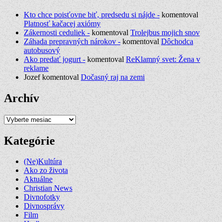
Kto chce poisťovne biť, predsedu si nájde -
komentoval
Platnosť kačacej axiómy
Zákernosti ceduliek -
komentoval
Trolejbus mojich snov
Záhada prepravných nárokov -
komentoval
Dôchodca
autobusový
Ako predať jogurt -
komentoval
ReKlamný svet: Žena v
reklame
Jozef
komentoval
Dočasný raj na zemi
Archív
Archív
Kategórie
(Ne)Kultúra
Ako zo života
Aktuálne
Christian News
Divnofotky
Divnosprávy
Film